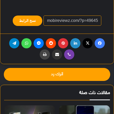
نسخ الرابط
فيسبوك
‫X
لينكدإن
بينتيريست
‏Reddit
ماسنجر
واتساب
تيلقرام
ڤايبر
مشاركة عبر البريد
طباعة
اترك رد
مقالات ذات صلة