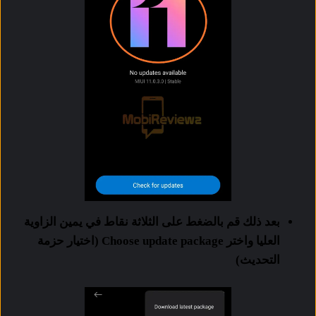
بعد ذلك قم بالضغط على الثلاثة نقاط في يمين الزاوية
العليا واختر Choose update package (اختيار حزمة
التحديث)