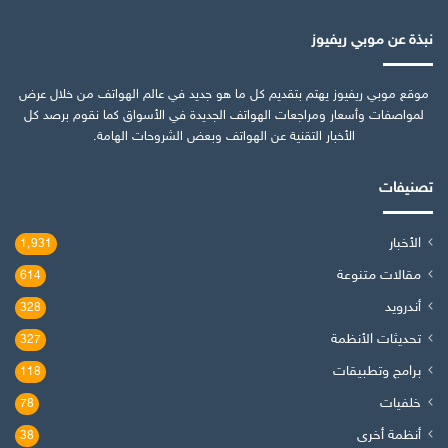
نبذة عن موبي ريفيوز
موقع موبي ريفيوز يهتم بتقديم كل ما هو جديد في عالم الهواتف من خلال عرض
لمواصفات وأسعار ومراجعات الهواتف الجديدة في الأسواق كما نقوم برصد كل
الأخبار التقنية عن الهواتف وبعض الشروحات الهامة.
تصنيفات
الأخبار
1٬931
مقالات متنوعة
614
أندرويد
328
تحديثات الأنظمة
327
برامج وتطبيقات
118
خلفيات
78
أنظمة أخرى
38