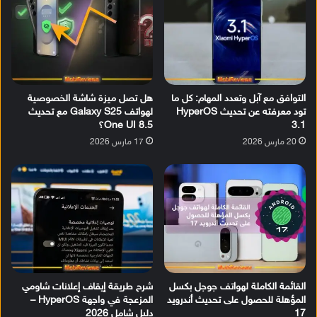
التوافق مع آبل وتعدد المهام: كل ما
هل تصل ميزة شاشة الخصوصية
تود معرفته عن تحديث HyperOS
لهواتف Galaxy S25 مع تحديث
3.1
One UI 8.5؟
20 مارس 2026
17 مارس 2026
القائمة الكاملة لهواتف جوجل بكسل
شرح طريقة إيقاف إعلانات شاومي
المؤهلة للحصول على تحديث أندرويد
المزعجة في واجهة HyperOS –
17
دليل شامل 2026