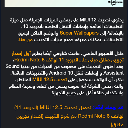
يحتوي تحديث MIUI 12 على بعض الميزات الجميلة مثل ميزة
التطبيقات العائمة وإيماءات التنقل الخاصة بأندرويد 10،
بالإضافة إلى
Super Wallpapers
والوضع الداكن لجميع
التطبيقات، يمكنك معرفة جميع ميزات التحديث
من هنا
.
خلال الأسبوع الماضي، قامت شاومي أيضًا بطرح
أول إصدار
تجريبي مغلق مبني على اندرويد 11 لهاتف Redmi Note 8
،
وقد احتوى التحديث على مجموعة من الميزات من بينها Sound
Assistant و إيماءات تنقل Android 10 والتطبيقات العائمة.
يذكر، أن الهاتف سيحصل على
تحديث MIUI 12.5
المنتظر،
والذي تدعي الشركة أنه سوف يحسن من كفاءة وسرعة النظام
واستخدام طاقة أقل على جميع الأجهزة.
قد يهمك أيضًا:
تحميل تحديث MIUI 12.5 (اندرويد 11)
لهاتف Redmi Note 8 مع شرح التثبيت [إصدار تجريبي
مغلق]