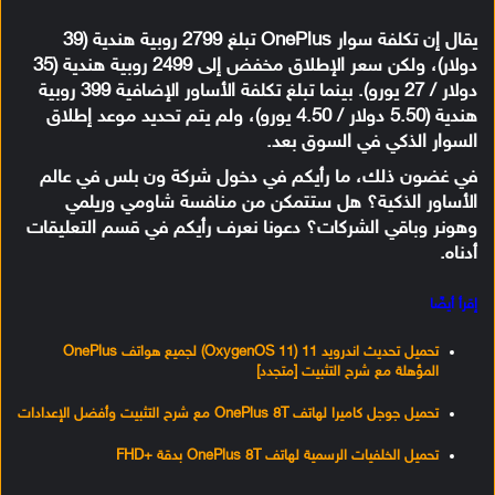
يقال إن تكلفة سوار OnePlus تبلغ 2799 روبية هندية (39
دولار)، ولكن سعر الإطلاق مخفض إلى 2499 روبية هندية (35
دولار / 27 يورو). بينما تبلغ تكلفة الأساور الإضافية 399 روبية
هندية (5.50 دولار / 4.50 يورو)، ولم يتم تحديد موعد إطلاق
السوار الذكي في السوق بعد.
في غضون ذلك، ما رأيكم في دخول شركة ون بلس في عالم
الأساور الذكية؟ هل ستتمكن من منافسة شاومي وريلمي
وهونر وباقي الشركات؟ دعونا نعرف رأيكم في قسم التعليقات
أدناه.
إقرأ أيضًا
تحميل تحديث اندرويد 11 (OxygenOS 11) لجميع هواتف OnePlus
المؤهلة مع شرح التثبيت [متجدد]
تحميل جوجل كاميرا لهاتف OnePlus 8T مع شرح التثبيت وأفضل الإعدادات
تحميل الخلفيات الرسمية لهاتف OnePlus 8T بدقة +FHD