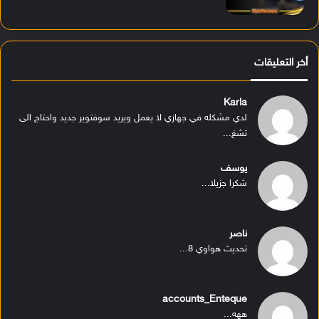
أخر التعليقات
Karla
لدي مشكله في جهازي لا يعمل ويريد سوفتوير جديد واحتاج الى
تشغ...
يوسف
شكرا جزيلا...
ناصر
تحديث هواوي 8...
accounts_Enteque
ههه...