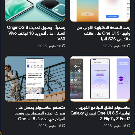
رصد النسخة الاختبارية الأولى من
رسمياً.. وصول تحديث OriginOS 6
واجهة One UI 9 على هاتف
المبني على أندرويد 16 لهاتف Vivo
جالكسي S26 ألترا
V30
18 مارس 2026
16 مارس 2026
سامسونج تطلق البرنامج التجريبي
متصفح سامسونج يحصل على
لواجهة One UI 8.5 لجهازيْ Galaxy
قدرات الذكاء الاصطناعي وتعدد
Z Fold7 وZ Flip7
المهام في تحديث One UI 9
16 مارس 2026
16 مارس 2026