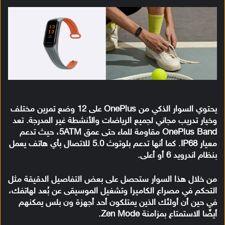
يحتوي السوار الذكي من OnePlus على 12 وضع تمرين مختلف
وخيار تدريب مجاني لجميع الرياضات والأنشطة غير المدرجة. تعد
OnePlus Band مقاومة للماء حتى عمق 5ATM، حيث تدعم
معيار IP68. كما أنها تدعم بلوتوث 5.0 للاتصال بأي هاتف يعمل
بنظام اندرويد 6 أو أعلى.
من خلال هذا السوار ستحصل على بعض التفاصيل الدقيقة مثل
التحكم في مصراع الكاميرا وتشغيل الموسيقى عن بُعد لهاتفك،
في حين أن أولئك الذين يمتلكون أحد أجهزة ون بلس يمكنهم
أيضًا الاستمتاع بمزامنة Zen Mode.