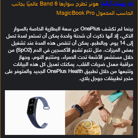
قد يهمك أيضًا:
هونر تطرح سوارها Band 6 عالميًا بجانب
الحاسب المحمول MagicBook Pro
بينما لم تكشف OnePlus عن سعة البطارية الخاصة بالسوار
الذكي، إلا أنها ذكرت أن شحنة واحدة يمكن أن تستمر لمدة تصل
إلى 14 يوم. وبالطبع، يمكن أن تنقص هذه المدة عند تشغيل
بعض الميزات، مثل تتبع تشبع الأكسجين في الدم (SpO2) من
خلال مستشعر الأشعة تحت الحمراء، ومتتبع النوم، وجهاز
مراقبة معدل ضربات القلب. يمكنك تعديل كل هذه البيانات
وتتبعها من خلال تطبيق OnePlus Health الجديد والمتوفر على
متجر تطبيقات جوجل بلاي.