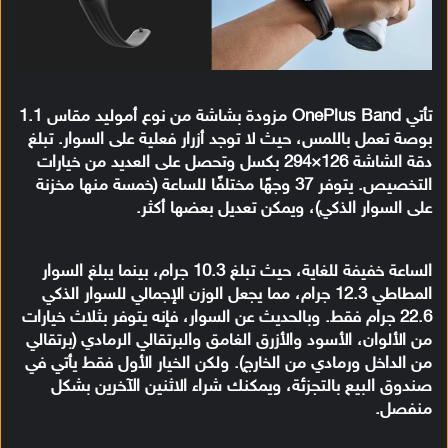
تأتي OnePlus Band مزودة بشاشة من نوع أموليد مقاس 1.1
بوصة تعمل باللمس، حيث لا توجد أزرار فعلية على السوار. تبلغ
دقة الشاشة 126×294 بكسل وتحصل على العديد من خيارات
التخصيص. يتوفر 37 وجهًا مختلفًا للساعة (خمسة منها مخزنة
على السوار الذكي)، ويمكن تعديل بعضها أكثر.
الساعة خفيفة للغاية، حيث تبلغ 10.3 جرام، بينما يبلغ السوار
المطاطي 12.3 جرام، مما يجعل الوزن الإجمالي للسوار الذكي
22.6 جرام فقط. وبالحديث عن السوار، فإنه يتوفر بثلاث خيارات
من الألوان، الأسود والأزرق الغامق والبرتقالي الرمادي (برتقالي
من الداخل ورمادي من الخارج). ولكن الخيار الأول فقط يأتي في
صندوق البيع بالتجزئة، ويمكنك شراء الاثنين الآخرين بشكل
منفصل.