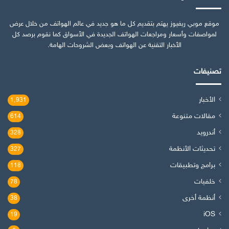
موقع موبي ريفيوز يهتم بتقديم كل ما هو جديد في عالم الهواتف من خلال عرض
لمواصفات وأسعار ومراجعات الهواتف الجديدة في الأسواق كما نقوم برصد كل
الأخبار التقنية عن الهواتف وبعض الشروحات الهامة.
تصنيفات
الأخبار
1٬931
مقالات متنوعة
614
أندرويد
328
تحديثات الأنظمة
327
برامج وتطبيقات
118
خلفيات
78
أنظمة أخرى
38
iOS
19