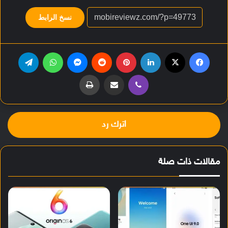
نسخ الرابط
فيسبوك
‫X
لينكدإن
بينتيريست
‏Reddit
ماسنجر
واتساب
تيلقرام
ڤايبر
مشاركة عبر البريد
طباعة
اترك رد
مقالات ذات صلة