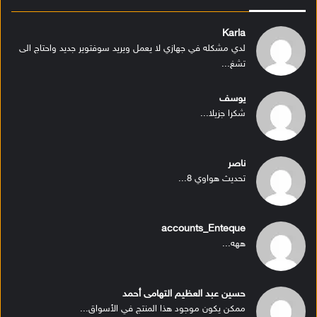
Karla
لدي مشكله في جهازي لا يعمل ويريد سوفتوير جديد واحتاج الى
تشغ...
يوسف
شكرا جزيلا...
ناصر
تحديث هواوي 8...
accounts_Enteque
ههه...
حسين عبد العظيم التهامى أحمد
ممكن يكون موجود هذا المنتج في الأسواق...