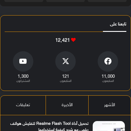
تابعنا على
12٬421
1٬300
121
11٬000
المتابعون
المتابعون
المشتركون
الأشهر
الأخيرة
تعليقات
تحميل أداة Realme Flash Tool لتفليش هواتف
ريلمي مع شرح كيفية استخدامها