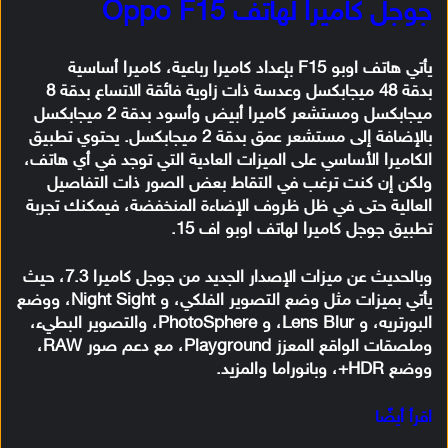
جوجل كاميرا لهاتف Oppo F15
يأتي هاتف اوبو F15 بإعداد كاميرا رباعية، كاميرا أساسية
بدقة 48 ميجابكسل وعدسة ذات زاوية فائقة الاتساع بدقة 8
ميجابكسل ومستشعر كاميرا أبيض وأسود بدقة 2 ميجابكسل
بالإضافة إلى مستشعر عمق بدقة 2 ميجابكسل. يحتوي تطبيق
الكاميرا الأساسي على الميزات العادية التي توجد في أي هاتف،
ولكن إن كنت ترغب في التقاط بعض الصور ذات التفاصيل
العالية حتى في ظل ظروف الإضاءة المنخفضة، فيمكنك تجربة
تطبيق جوجل كاميرا لهاتف اوبو اف 15.
وبالحديث عن ميزات الإصدار الجديد من جوجل كاميرا 7.3، حيث
يأتي بميزات مثل وضع التصوير الفلكي، و Night Sight، ووضع
البورتريه، و Lens Blur، و PhotoSphere، والتصوير البطيء،
وملصقات الواقع المعزز Playground، مع دعم صور RAW،
ووضع HDR+، وبانوراما والمزيد.
اقرأ أيضًا