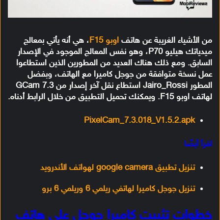
من الأشياء الغريبة عن هاتف
اوبو F15
، هي أنه يأتي بمعالج
ميدياتك هيليو P70، وهو نفس المعالج الموجود في الإصدار
السابق. ومع ذلك هناك العديد من المطورين الذين استطاعوا
عمل نسخة متوافقة من جوجل كاميرا مع الهاتف، وبفضل
المطور Jairo_Rossi استطاع نقل آخر إصدار من GCam 7.3
لهاتف اوبو F15. ويمكنك تحميل التطبيق من خلال الرابط أدناه.
PixelCam_7.3.018_V1.5.2.apk
اقرأ أيضًا
تنزيل تطبيق google camera لهواتف الأندرويد
تنزيل جوجل كاميرا لهاتفي ريلمي 6 وريلمي 6 برو
خطوات تثبيت كاميرا جوجل على هاتف