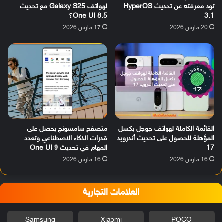
تود معرفته عن تحديث HyperOS
لهواتف Galaxy S25 مع تحديث
3.1
One UI 8.5؟
20 مارس 2026
17 مارس 2026
القائمة الكاملة لهواتف جوجل بكسل
متصفح سامسونج يحصل على
المؤهلة للحصول على تحديث أندرويد
قدرات الذكاء الاصطناعي وتعدد
17
المهام في تحديث One UI 9
16 مارس 2026
16 مارس 2026
العلامات التجارية
Samsung
Xiaomi
POCO