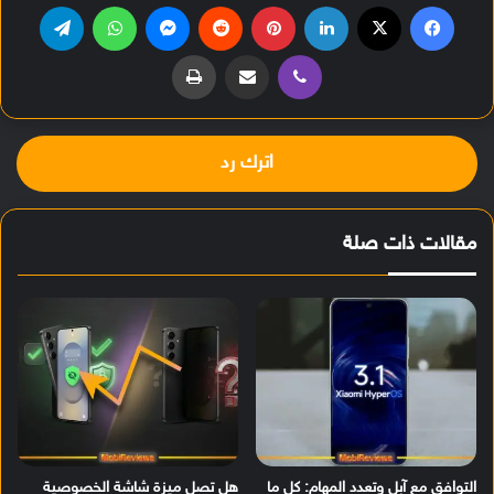
فيسبوك
‫X
لينكدإن
بينتيريست
‏Reddit
ماسنجر
واتساب
تيلقرام
ڤايبر
مشاركة عبر البريد
طباعة
اترك رد
مقالات ذات صلة
التوافق مع آبل وتعدد المهام: كل ما
هل تصل ميزة شاشة الخصوصية