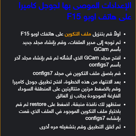
الإعدادات الموصى بها لجوجل كاميرا
على هاتف اوبو F15
اولاً قم بتنزيل
ملف التكوين
على هاتفك اوبو F15
ثم توجه إلى مدير الملفات، وقم بإنشاء مجلد جديد
بأسم GCam
افتح مجلد GCam الذي أنشأته ثم قم بإنشاء مجلد آخر
بأسم configs7
قم بلصق ملف التكوين في مجلد configs7
بعد الانتهاء من هذه الخطوة، افتح تطبيق جوجل كاميرا
وقم بالضغط مرتين متتاليتين على المنطقة السوداء
الفارغة الموجودة بجانب زر الغالق
ستظهر لك نافذة منبقة، اضغط على restore ثم قم
باختيار ملف التكوين الموجود في الملف الذي قمت
بإنشاءه configs7
ثم اغلق التطبيق وقم بتشغيله مره أخرى