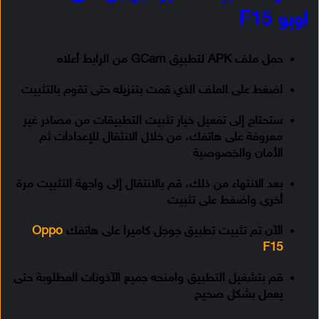
اوبو F15
حمل ملف APK لتطبيق GCam من الرابط أعلاه
اضغط على الملف الذي قمت بتنزيله حتى تقوم بالتثبيت
ستحتاج إلى تفعيل خيار تثبيت التطبيقات من مصادر غير
معروفة على هاتفك، من خلال الانتقال للإعدادات ثم
الأمان والخصوصية
بعد الانتهاء من ذلك، قم بالانتقال إلى واجهة التثبيت مرة
أخرى واضغط على تثبيت
الآن تم تثبيت تطبيق جوجل كاميرا على هاتفك
Oppo
F15
قم بتشغيل التطبيق وامنحه جميع الآذونات المطلوبة حتى
يعمل بشكل صحيح