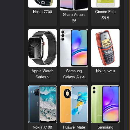
Nokia 7700
Gionee Elife
Sharp Aquos
S5.5
R6
Nokia 5210
Apple Watch
Samsung
Series 9
Galaxy A05s
Nokia X100
Huawei Mate
Samsung