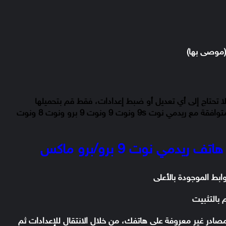
موصى بها)
 نسخة من trCamera وهي إصدار 7.4 ولا تحتاج إلى أي تعديل أو ضبط إعدادات، فقط قم بتحميلها
وتثبيتها على هاتفك. والشيء المميز هي أنها متوافقة مع ريدمي نوت 9s ونوت 9 ونوت 9 برو ونوت 8 ونوت
مي نوت 9 برو/برو ماكس
بالتثبيت
صادر غير معروفة على هاتفك، من خلال الانتقال للإعدادات ثم