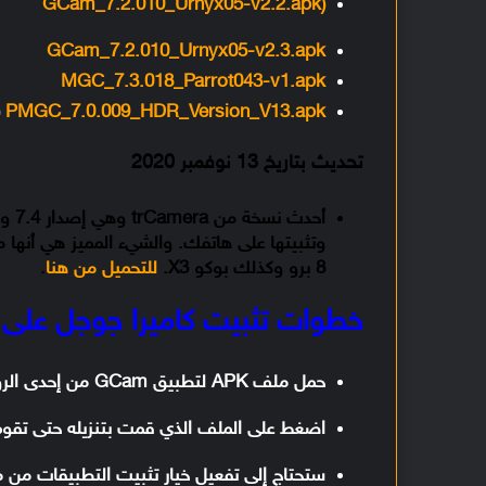
(GCam_7.2.010_Urnyx05-v2.2.apk
GCam_7.2.010_Urnyx05-v2.3.apk
MGC_7.3.018_Parrot043-v1.apk
PMGC_7.0.009_HDR_Version_V13.apk
(
تحديث بتاريخ 13 نوفمبر 2020
أحدث
8 برو وكذلك بوكو X3.
للتحميل من هنا
.
خطوات تثبيت كاميرا جوجل على هاتف ريد
حمل ملف APK لتطبيق GCam من إحدى الروابط الموجودة بالأعلى
اضغط على الملف الذي قمت بتنزيله حتى تقوم 
ستحتاج إلى تفعيل خيار تثبيت التطبيقات من م