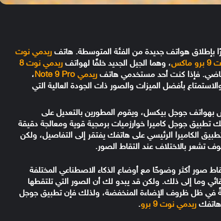
ًا بإطلاق هواتف جديدة من الفئة المتوسطة. هاتف
ريدمي نوت
برو ماكس
، وهما الجيل الجديد خلفًا لهواتف
ريدمي نوت 8
لماضي. فإذا كنت أحد مستخدمي هاتف
ريدمي Note 9 Pro
،
لاستمتاع بأفضل الميزات والصور ذات الجودة العالية التي
الكاميرا الخاص بهواتف جوجل بيكسل، ويقوم المطورين بالتعديل على
لك تطبيق جوجل كاميرا خوارزميات برمجية قوية ومعالجة دقيقة
تطبيق الكاميرا الرئيسي على هاتفك يفتقر إلى التفاصيل، ولكن
رات قادرة على التقاط صور أكثر وضوحًا مع أوضاع الذكاء الاصطناعي المختلفة
انوراما والتركيز التلقائي وما إلى ذلك. ولكن قد يبدو لك أن الصور التي تلتقطها
صةً في ظل ظروف الإضاءة المنخفضة، ولذلك فإن تطبيق جوجل
 هاتفك
ريدمي نوت 9 برو
.