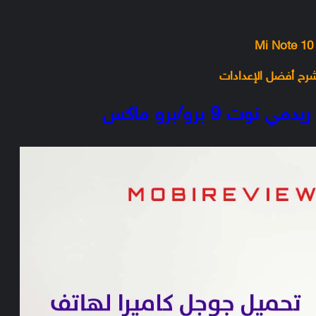
 9 برو/برو ماكس