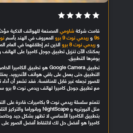
قامت شركة
شاومي
المصنعة للهواتف الذكية مؤخر
9s
و
ريدمي نوت 9 برو
المعروف في الهند بأسم
نوت 9 
و
ريدمي نوت 8 برو
الذين تم إطلاقهما في العام ا
يمكنك الآن تنزيل تطبيق جوجل كاميرا على الهاتف وا
يوفرها التطبيق.
تطبيق Google Camera هو تطبيق 
التطبيق حتى يعمل على باقي هواتف الأندرويد. يمت
للصور تجعله غير قابل للمنافسة. فقد تشعر أن أداء 
مع تطبيق جوجل كاميرا لهاتف ريدمي نوت 9 برو سوف تشعر بالاختلاف عند التقاط الصور.
تتمتع سلسلة ريدمي نوت 9 بكامي
مثل البورتريه و NightScape وب
بتطبيق الكاميرا الأساسي لا تظهر بشكل جيد وخا
كاميرا هو أفضل حل لك لالتقاط أفضل الصور على