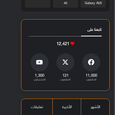
40
Galaxy A05
تابعنا على
12٬421
1٬300
121
11٬000
المتابعون
المتابعون
المشتركون
الأشهر
الأخيرة
تعليقات