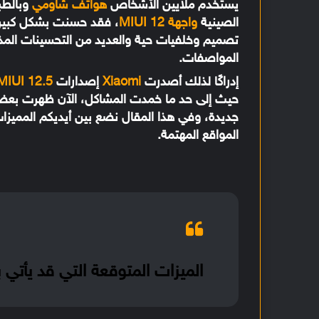
يستخدم ملايين الأشخاص
هواتف شاومي
الصينية
واجهة MIUI 12
، فقد حسنت بشكل كبير 
تصميم وخلفيات حية والعديد من التحسينات ال
المواصفات.
إدراكًا لذلك أصدرت
Xiaomi
إصدارات
MIUI 12.5
حيث إلى حد ما خمدت المشاكل، الآن ظهرت بعض
جديدة، وفي هذا المقال نضع بين أيديكم المميزات
المواقع المهتمة.
الميزات المتوقعة التي قد يأتي بها تح