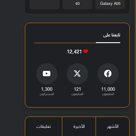
40
Galaxy A05
تابعنا على
12٬421
1٬300
121
11٬000
المتابعون
المتابعون
المشتركون
الأشهر
الأخيرة
تعليقات