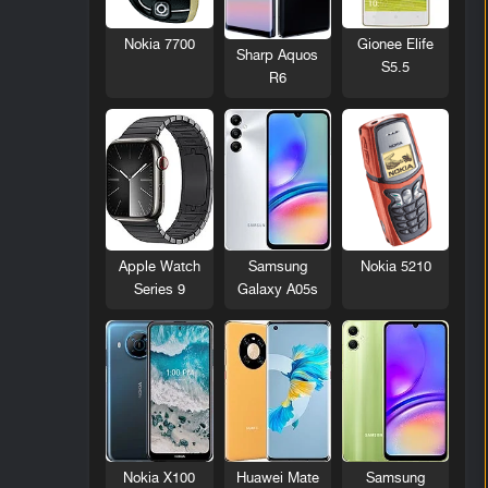
Nokia 7700
Gionee Elife
Sharp Aquos
S5.5
R6
Nokia 5210
Apple Watch
Samsung
Series 9
Galaxy A05s
Nokia X100
Huawei Mate
Samsung