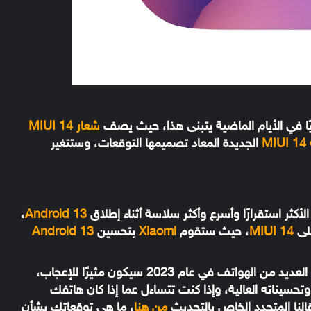
يًا في الأيام الماضية يتبنى هذا، حيث يصف
شعار MIUI 14
MI
الجديدة المعاد تصميمها التوقعات، وستتغير
كثر استقرارًا وأسرع وأكثر سلاسة أثناء إطلاق
Android 13
،
على
MIUI 14
، حيث ستقوم
Xiaomi
بتحسين
Android 13
الجديد الذي سنراه على العديد من الهواتف في عام 2023 سيكون مثيرًا للإعجاب،
حسيناته العالية، وإذا كنت تتساءل عما إذا كان هاتفك
النا المتجدد الخاص بالتحديث
من هنا
، ما هي توقعاتك بشأن