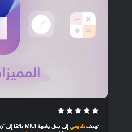
تهدف
شاومي