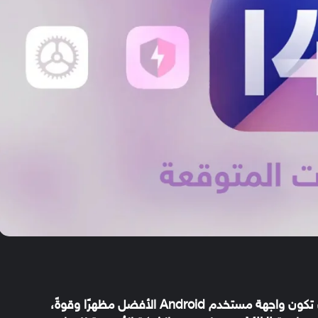
إلى جعل واجهة MIUI دائمًا إلى أن تكون واجهة مستخدم Android الأفضل مظهرًا وقوةً،