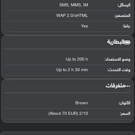
الرسائل:
SMS, MMS, IM
المتصفح:
WAP 2.0/xHTML
جافا:
Yes
البطارية
وضع الاستعداد:
Up to 200 h
وقت التحدث:
Up to 2 h 30 min
‏متفرقات‏
الألوان:
Brown
السعر:
2/10 (About 70 EUR)