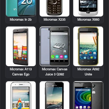
Micromax X235
Micromax X660
Micromax In 2b
Micromax A113
Micromax A092
Micromax Canvas
Canvas Ego
Unite
Juice 3 Q392