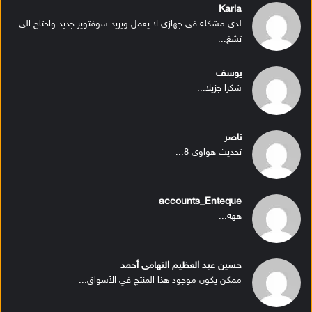
Karla
لدي مشكله في جهازي لا يعمل ويريد سوفتوير جديد واحتاج الى
تشغ...
يوسف
شكرا جزيلا...
ناصر
تحديث هواوي 8...
accounts_Enteque
ههه...
حسين عبد العظيم التهامى أحمد
ممكن يكون موجود هذا المنتج في الأسواق...