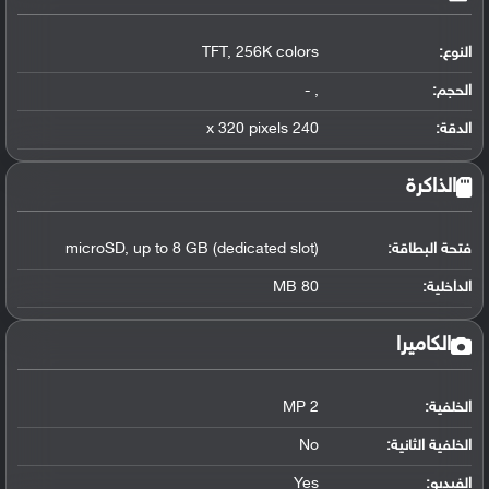
النوع:
TFT, 256K colors
الحجم:
, -
الدقة:
240 x 320 pixels
الذاكرة
فتحة البطاقة:
microSD, up to 8 GB (dedicated slot)
الداخلية:
80 MB
الكاميرا
الخلفية:
2 MP
الخلفية الثانية:
No
الفيديو:
Yes