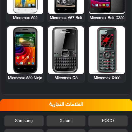
Micromax A92
Micromax A67 Bolt
Micromax Bolt D320
Micromax A89 Ninja
Micromax Q3
Micromax X100
العلامات التجارية
Samsung
Xiaomi
POCO