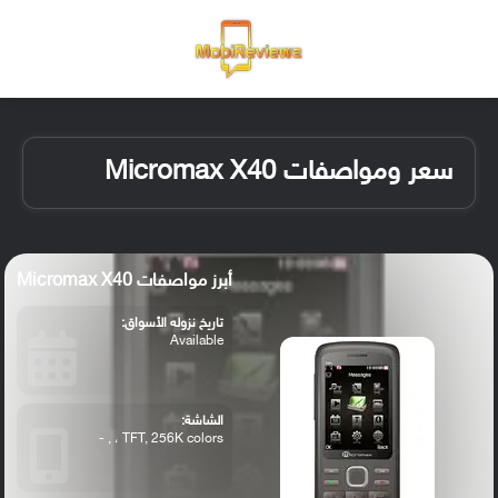
القائمة
تسجيل ا
الو
سعر ومواصفات Micromax X40
أبرز مواصفات Micromax X40
تاريخ نزوله الأسواق:
Available
الشاشة:
TFT, 256K colors ، , -