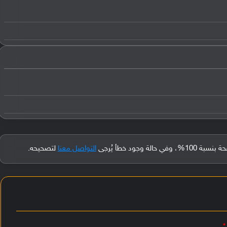
جود خطأ يُرجى
التواصل معنا
لتصحيحه.