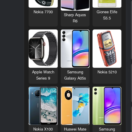
Nokia 7700
Gionee Elife
Sharp Aquos
S5.5
R6
Nokia 5210
Apple Watch
Samsung
Series 9
Galaxy A05s
Nokia X100
Huawei Mate
Samsung