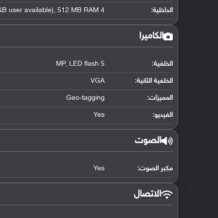
الداخلية:
4 GB (2 GB user available), 512 MB RAM
الكاميرا
الخلفية:
5 MP, LED flash
الخلفية الثانية:
VGA
المميزات:
Geo-tagging
الفيديو:
Yes
الصوت
مكبر الصوت:
Yes
الاتصال