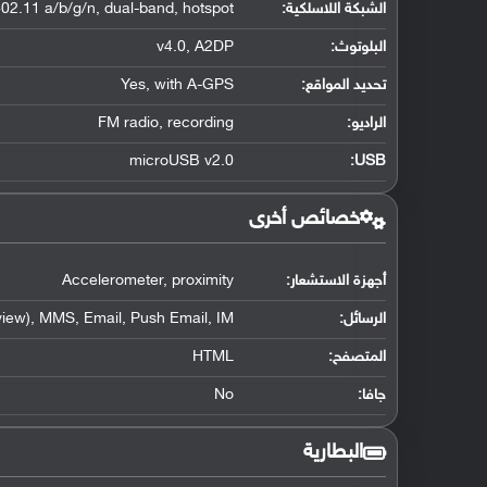
الشبكة اللاسلكية:
802.11 a/b/g/n, dual-band, hotspot
البلوتوث
:
v4.0, A2DP
تحديد المواقع
:
Yes, with A-GPS
الراديو:
FM radio, recording
microUSB v2.0
:
USB
خصائص أخرى
أجهزة الاستشعار:
Accelerometer, proximity
الرسائل:
iew), MMS, Email, Push Email, IM
المتصفح:
HTML
جافا:
No
البطارية