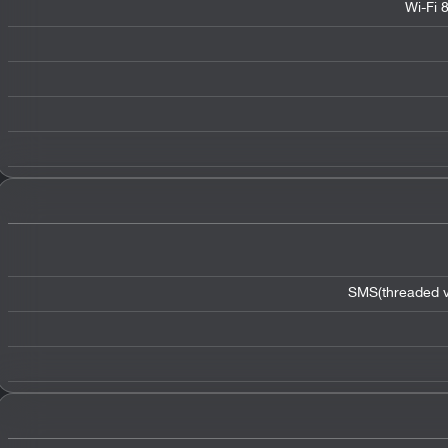
Wi-Fi 
SMS(threaded v