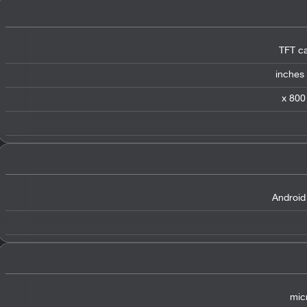
TFT ca
Android
mic