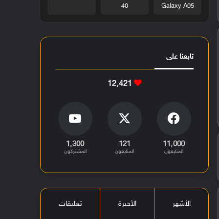
40
Galaxy A05
تابعنا على
12٬421
1٬300
121
11٬000
المتابعون
المتابعون
المشتركون
الأشهر
الأخيرة
تعليقات