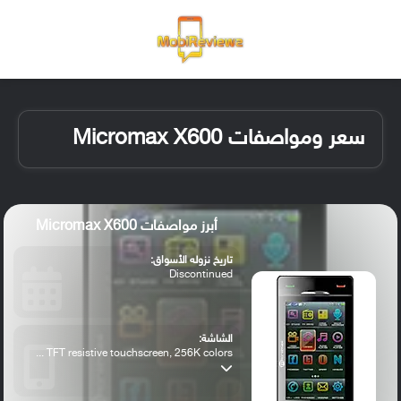
القائمة
تسجيل ا
الو
سعر ومواصفات Micromax X600
أبرز مواصفات Micromax X600
تاريخ نزوله الأسواق:
Discontinued
الشاشة:
TFT resistive touchscreen, 256K colors ...