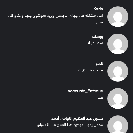
Karla
لدي مشكله في جهازي لا يعمل ويريد سوفتوير جديد واحتاج الى
تشغ...
يوسف
شكرا جزيلا...
ناصر
تحديث هواوي 8...
accounts_Enteque
ههه...
حسين عبد العظيم التهامى أحمد
ممكن يكون موجود هذا المنتج في الأسواق...