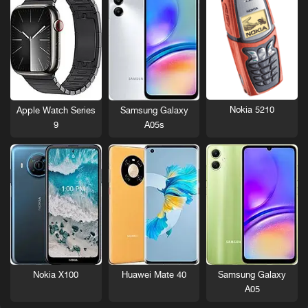
Nokia 5210
Apple Watch Series
Samsung Galaxy
9
A05s
Nokia X100
Huawei Mate 40
Samsung Galaxy
A05