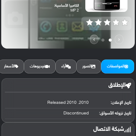
الكاميرا الأساسية:
2 MP
›
‹
المواصفات
الصور
آراء
فيديوهات
الأسعار
الإطلاق
تاريخ الإعلان:
2010. Released 2010
تاريخ نزوله الأسواق:
Discontinued
شبكة الاتصال