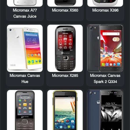
Micromax A77
Micromax X560
Micromax X396
Canvas Juice
Micromax Canvas
Micromax X285
Micromax Canvas
Hue
Spark 2 Q334