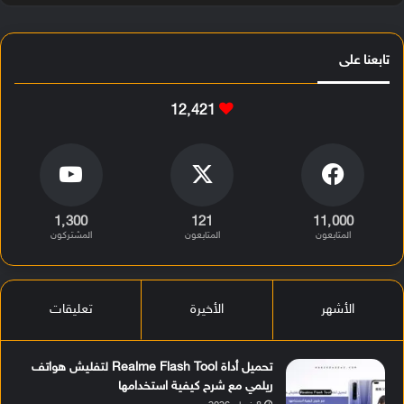
تابعنا على
12٬421
1٬300
121
11٬000
المتابعون
المتابعون
المشتركون
الأشهر
الأخيرة
تعليقات
تحميل أداة Realme Flash Tool لتفليش هواتف
ريلمي مع شرح كيفية استخدامها