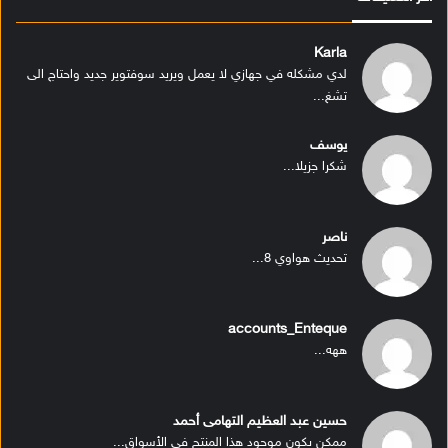
Karla
لدي مشكله في جهازي لا يعمل ويريد سوفتوير جديد واحتاج الى
تشغ...
يوسف
شكرا جزيلا...
ناصر
تحديث هواوي 8...
accounts_Enteque
ههه...
حسين عبد العظيم التهامى أحمد
ممكن يكون موجود هذا المنتج في الأسواق...