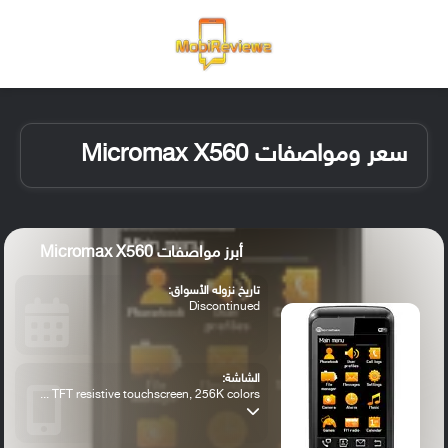
القائمة
تسجيل ا
الو
سعر ومواصفات Micromax X560
أبرز مواصفات Micromax X560
تاريخ نزوله الأسواق:
Discontinued
الشاشة:
TFT resistive touchscreen, 256K colors ...