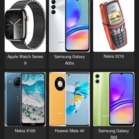
Nokia 5210
Apple Watch Series
Samsung Galaxy
9
A05s
Nokia X100
Huawei Mate 40
Samsung Galaxy
A05