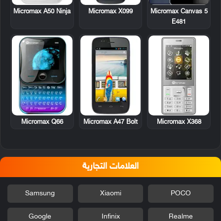
Micromax A50 Ninja
Micromax X099
Micromax Canvas 5
E481
Micromax Q66
Micromax A47 Bolt
Micromax X368
العلامات التجارية
Samsung
Xiaomi
POCO
Google
Infinix
Realme