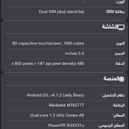
الوزن:
-
بطاقة SIM:
Dual SIM (dual stand-by)
الشاشة
النوع:
3D capacitive touchscreen, 16M colors
الحجم:
5.0 inches
الدقة:
480 x 800 pixels (~187 ppi pixel density)
المنصة
نظام التشغيل
:
Android OS, v4.1.2 (Jelly Bean)
الرقاقة
:
Mediatek MT6577T
المعالج
:
Dual-core 1.2 GHz Cortex-A9
المعالج الرسومي
:
PowerVR SGX531u