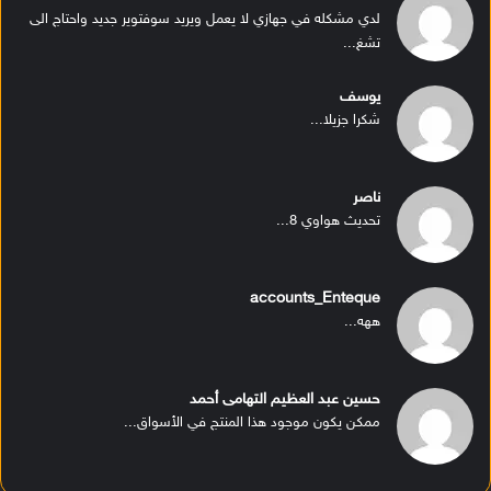
لدي مشكله في جهازي لا يعمل ويريد سوفتوير جديد واحتاج الى
تشغ...
يوسف
شكرا جزيلا...
ناصر
تحديث هواوي 8...
accounts_Enteque
ههه...
حسين عبد العظيم التهامى أحمد
ممكن يكون موجود هذا المنتج في الأسواق...