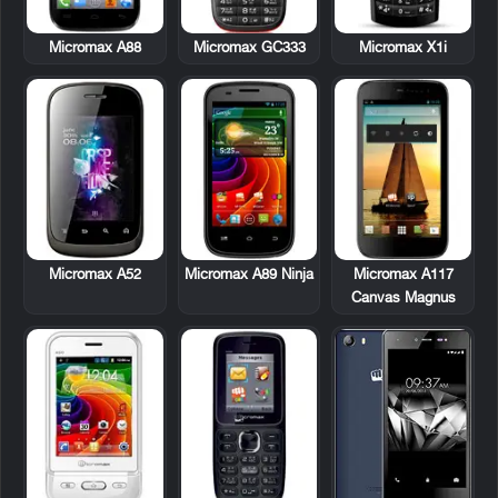
Micromax A88
Micromax GC333
Micromax X1i
Micromax A52
Micromax A89 Ninja
Micromax A117
Canvas Magnus