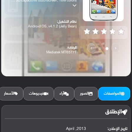
3D capacitive touchscreen, 16M colors ،...
نظام التشغيل:
Android OS, v4.1.2 (Jelly Bean)
›
‹
الرقاقة:
Mediatek MT6577T
الرام / التخزين:
4 GB, 512 MB RAM
المواصفات
الصور
آراء
فيديوهات
الأسعار
الكاميرا الأساسية:
5 MP, autofocus, LED flash
الإطلاق
تاريخ الإعلان:
2013, April