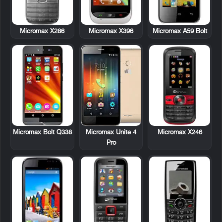
Micromax X286
Micromax X396
Micromax A59 Bolt
Micromax X246
Micromax Bolt Q338
Micromax Unite 4
Pro