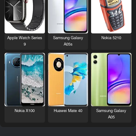
Nokia 5210
Apple Watch Series
Samsung Galaxy
9
A05s
Nokia X100
Huawei Mate 40
Samsung Galaxy
A05