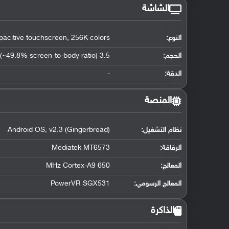
الشاشة
النوع:
pacitive touchscreen, 256K colors
الحجم:
3.5 inches (~49.8% screen-to-body ratio)
الدقة:
-
المنصة
نظام التشغيل
:
Android OS, v2.3 (Gingerbread)
الرقاقة
:
Mediatek MT6573
المعالج
:
650 MHz Cortex-A9
المعالج الرسومي
:
PowerVR SGX531
الذاكرة