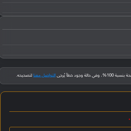
جود خطأ يُرجى
التواصل معنا
لتصحيحه.
*