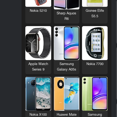
Nokia 5210
Gionee Elife
Sharp Aquos
S5.5
R6
Nokia 7700
Apple Watch
Samsung
Series 9
Galaxy A05s
Nokia X100
Huawei Mate
Samsung