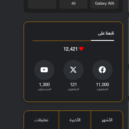
40
Galaxy A05
تابعنا على
12٬421
1٬300
121
11٬000
المتابعون
المتابعون
المشتركون
الأشهر
الأخيرة
تعليقات