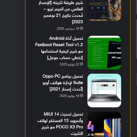
شرح طريقة تثبيته [الإصدار
العالمي من الجيم تربو –
مُحدث بتاريخ 21 نوفمبر
2023]
18 سبتمبر 2025
تحميل أداة Android
Fastboot Reset Tool v1.2
مع شرح كيفية استخدامها
[تخطي حساب جوجل]
22 يوليو 2025
تحميل برنامج Oppo PC
Suite لإدارة هواتف أوبو
[أحدث إصدار 2021]
18 يوليو 2025
تحميل تحديث MIUI 14
وأندرويد 13 المستقر لهاتف
POCO X3 Pro مع شرح
التثبيت