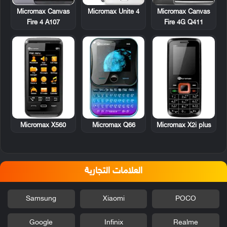
Micromax Canvas
Micromax Unite 4
Micromax Canvas
Fire 4 A107
Fire 4G Q411
Micromax X560
Micromax Q66
Micromax X2i plus
العلامات التجارية
Samsung
Xiaomi
POCO
Google
Infinix
Realme