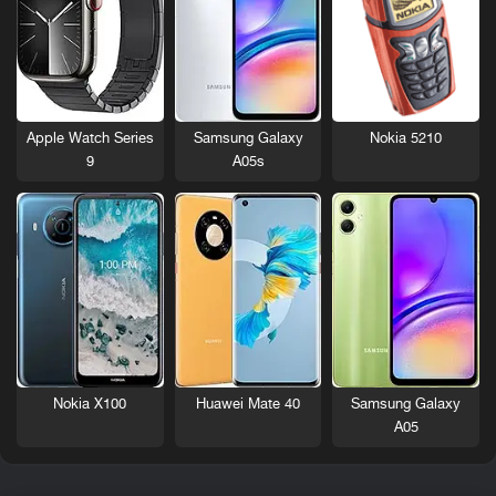
Nokia 5210
Apple Watch Series
Samsung Galaxy
9
A05s
Nokia X100
Huawei Mate 40
Samsung Galaxy
A05