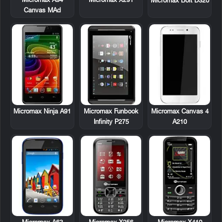
Micromax A94
Micromax X291
Micromax Bolt D320
Canvas MAd
Micromax Ninja A91
Micromax Funbook
Micromax Canvas 4
Infinity P275
A210