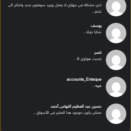
لدي مشكله في جهازي لا يعمل ويريد سوفتوير جديد واحتاج الى
تشغ...
يوسف
شكرا جزيلا...
ناصر
تحديث هواوي 8...
accounts_Enteque
ههه...
حسين عبد العظيم التهامى أحمد
ممكن يكون موجود هذا المنتج في الأسواق...