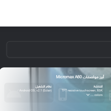
الأخبار
مقالات
الأجهزة
الأنظمة والتطبيقات
أبرز مواصفات Micromax A60
الشاشة:
نظام التشغيل:
Android OS, v2.1 (Eclair)
TFT resistive touchscreen, 65K
colors ،...