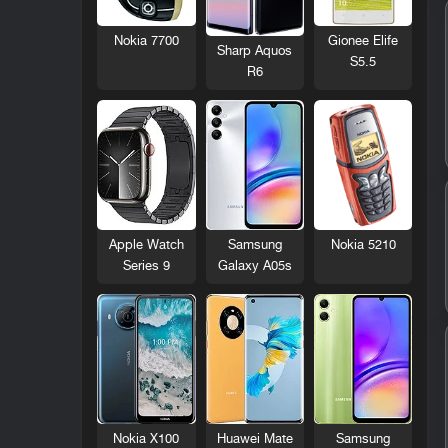
Nokia 7700
Gionee Elife
Sharp Aquos
S5.5
R6
Nokia 5210
Apple Watch
Samsung
Series 9
Galaxy A05s
Nokia X100
Huawei Mate
Samsung