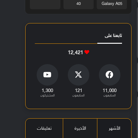
40
Galaxy A05
تابعنا على
12٬421
1٬300
121
11٬000
المتابعون
المتابعون
المشتركون
الأشهر
الأخيرة
تعليقات