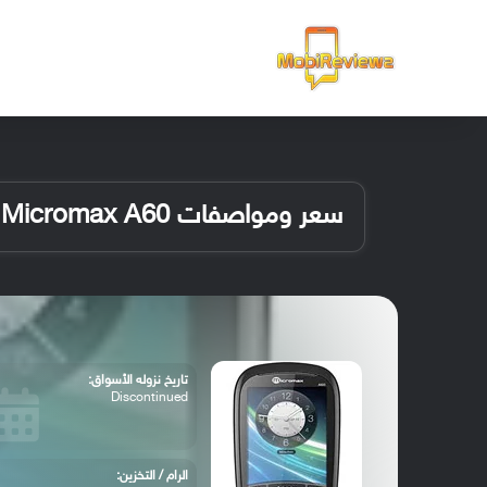
الرئيسية
سعر ومواصفات Micromax A60
تاريخ نزوله الأسواق:
Discontinued
الرام / التخزين: