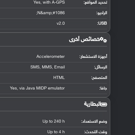
تحديد المواقع
:
Yes, with A-GPS
الراديو:
N&amp;#1086;
v2.0
:
USB
خصائص أخرى
أجهزة الاستشعار:
Accelerometer
الرسائل:
SMS, MMS, Email
المتصفح:
HTML
جافا:
Yes, via Java MIDP emulator
البطارية
وضع الاستعداد:
Up to 240 h
وقت التحدث:
Up to 4 h