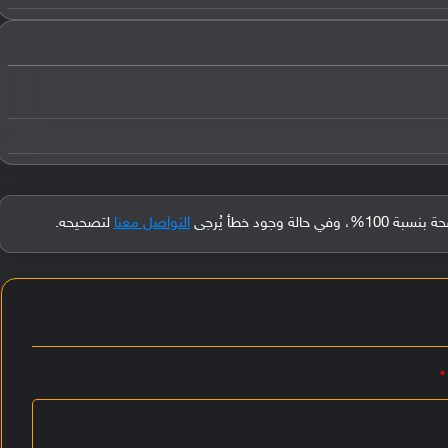
جود خطأ يُرجى
التواصل معنا
لتصحيحه.
*