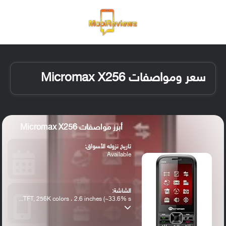
القائمة
تسجيل ا
الو
سعر ومواصفات Micromax X256
أبرز مواصفات Micromax X256
تاريخ نزوله الأسواق:
Available
الشاشة:
TFT, 256K colors ، 2.6 inches (~33.6% s...