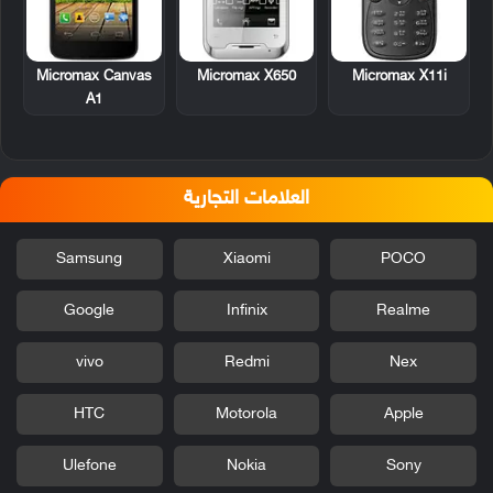
Micromax Canvas
Micromax X650
Micromax X11i
A1
العلامات التجارية
Samsung
Xiaomi
POCO
Google
Infinix
Realme
vivo
Redmi
Nex
HTC
Motorola
Apple
Ulefone
Nokia
Sony