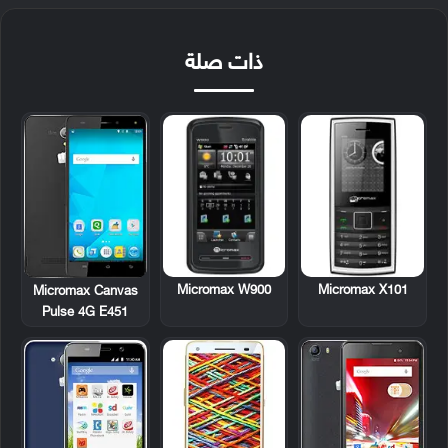
ذات صلة
Micromax W900
Micromax X101
Micromax Canvas
Pulse 4G E451