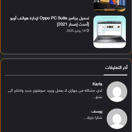
تحميل برنامج Oppo PC Suite لإدارة هواتف أوبو
[أحدث إصدار 2021]
18 يوليو 2025
أخر التعليقات
Karla
لدي مشكله في جهازي لا يعمل ويريد سوفتوير جديد واحتاج الى
تشغ...
يوسف
شكرا جزيلا...