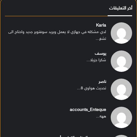
أخر التعليقات
Karla
لدي مشكله في جهازي لا يعمل ويريد سوفتوير جديد واحتاج الى
تشغ...
يوسف
شكرا جزيلا...
ناصر
تحديث هواوي 8...
accounts_Enteque
ههه...