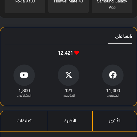
Nokia X100
Huawei Mate 40
Samsung Galaxy
A05
تابعنا على
12٬421
1٬300
121
11٬000
المتابعون
المتابعون
المشتركون
الأشهر
الأخيرة
تعليقات