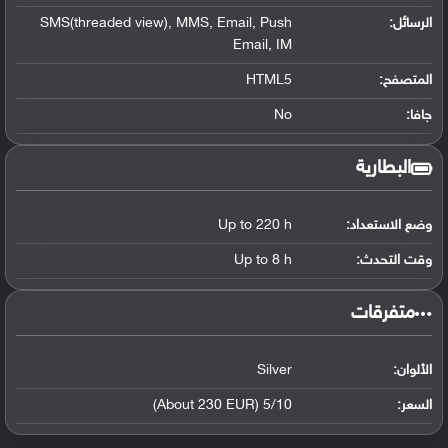
الرسائل:
SMS(threaded view), MMS, Email, Push
Email, IM
المتصفح:
HTML5
جافا:
No
البطارية
وضع الاستعداد:
Up to 220 h
وقت التحدث:
Up to 8 h
‏متفرقات‏
الألوان:
Silver
السعر:
5/10 (About 230 EUR)