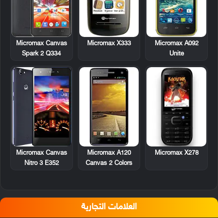
Micromax X333
Micromax A092
Micromax Canvas
Unite
Spark 2 Q334
Micromax A120
Micromax X278
Micromax Canvas
Canvas 2 Colors
Nitro 3 E352
العلامات التجارية