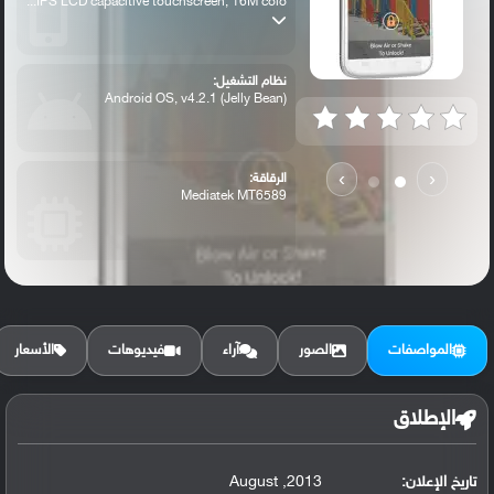
IPS LCD capacitive touchscreen, 16M colo...
نظام التشغيل:
Android OS, v4.2.1 (Jelly Bean)
›
‹
الرقاقة:
Mediatek MT6589
الرام / التخزين:
16 GB (13 GB user available), 1 GB RAM
المواصفات
الصور
آراء
فيديوهات
الأسعار
الكاميرا الأساسية:
12 MP, autofocus, dual-LED flash
الإطلاق
تاريخ الإعلان:
2013, August