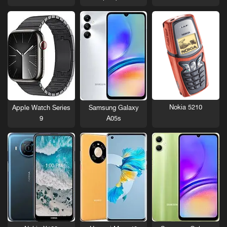
Nokia 5210
Apple Watch Series
Samsung Galaxy
9
A05s