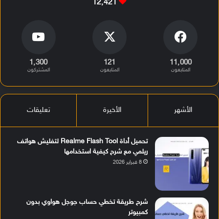
12٬421
1٬300
121
11٬000
المتابعون
المتابعون
المشتركون
الأشهر
الأخيرة
تعليقات
تحميل أداة Realme Flash Tool لتفليش هواتف
ريلمي مع شرح كيفية استخدامها
8 فبراير 2026
شرح طريقة تخطي حساب جوجل هواوي بدون
كمبيوتر