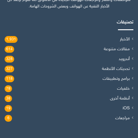
لمواصفات وأسعار ومراجعات الهواتف الجديدة في الأسواق كما نقوم برصد كل
الأخبار التقنية عن الهواتف وبعض الشروحات الهامة.
تصنيفات
الأخبار
1٬931
مقالات متنوعة
614
أندرويد
328
تحديثات الأنظمة
327
برامج وتطبيقات
118
خلفيات
78
أنظمة أخرى
38
iOS
19
مراجعات
6