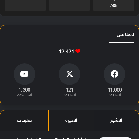
A05
تابعنا على
12٬421
1٬300
121
11٬000
المتابعون
المتابعون
المشتركون
الأشهر
الأخيرة
تعليقات