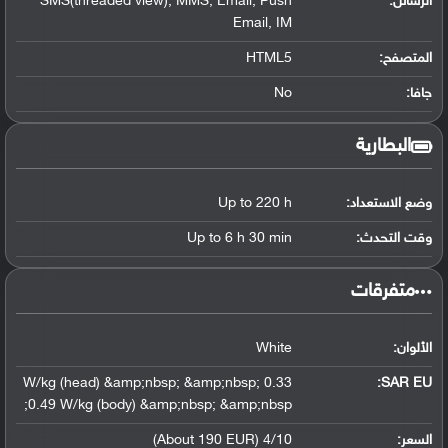
الرسائل:
SMS(threaded view), MMS, Email, Push
Email, IM
المتصفح:
HTML5
جافا:
No
البطارية
وضع الاستعداد:
Up to 220 h
وقت التحدث:
Up to 6 h 30 min
‏متفرقات‏
الألوان:
White
0.33 W/kg (head) &amp;nbsp; &amp;nbsp;
SAR EU:
0.49 W/kg (body) &amp;nbsp; &amp;nbsp;
السعر:
4/10 (About 190 EUR)