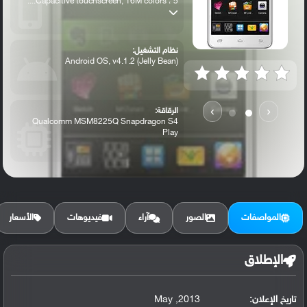
Capacitive touchscreen, 16M colors ، 5....
نظام التشغيل:
Android OS, v4.1.2 (Jelly Bean)
›
‹
الرقاقة:
Qualcomm MSM8225Q Snapdragon S4
Play
الرام / التخزين:
4 GB (1.22 GB user available), 512 MB RA...
المواصفات
الصور
آراء
فيديوهات
الأسعار
الكاميرا الأساسية:
8 MP, autofocus, dual-LED flash
الإطلاق
تاريخ الإعلان:
2013, May