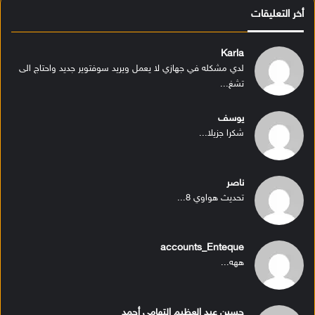
أخر التعليقات
Karla
لدي مشكله في جهازي لا يعمل ويريد سوفتوير جديد واحتاج الى
تشغ...
يوسف
شكرا جزيلا...
ناصر
تحديث هواوي 8...
accounts_Enteque
ههه...
حسين عبد العظيم التهامى أحمد