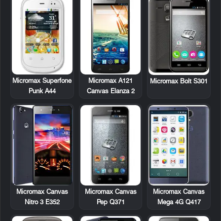
Micromax Superfone
Micromax A121
Micromax Bolt S301
Punk A44
Canvas Elanza 2
Micromax Canvas
Micromax Canvas
Micromax Canvas
Nitro 3 E352
Pep Q371
Mega 4G Q417