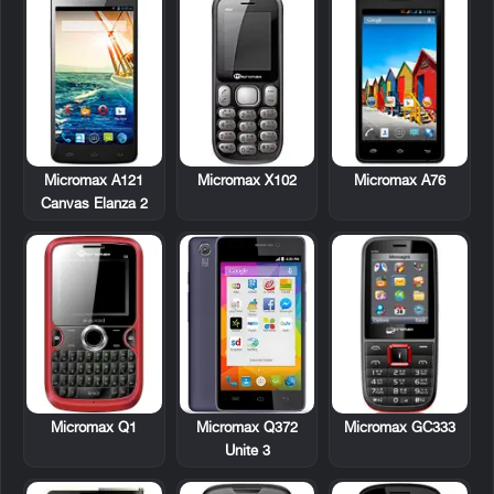
Micromax A121
Micromax X102
Micromax A76
Canvas Elanza 2
Micromax Q1
Micromax GC333
Micromax Q372
Unite 3