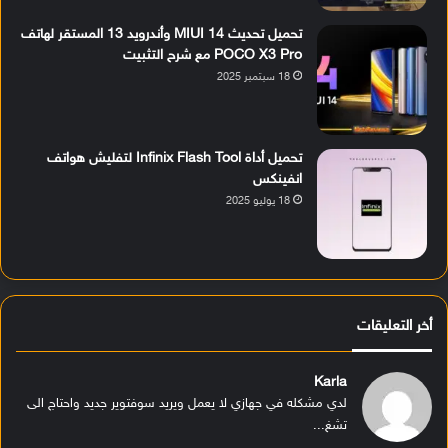
تحميل تحديث MIUI 14 وأندرويد 13 المستقر لهاتف
POCO X3 Pro مع شرح التثبيت
18 سبتمبر 2025
تحميل أداة Infinix Flash Tool لتفليش هواتف
انفينكس
18 يوليو 2025
أخر التعليقات
Karla
لدي مشكله في جهازي لا يعمل ويريد سوفتوير جديد واحتاج الى
تشغ...