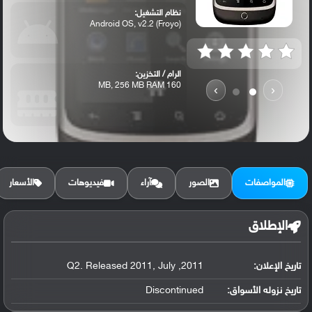
نظام التشغيل:
Android OS, v2.2 (Froyo)
الرام / التخزين:
160 MB, 256 MB RAM
›
‹
الكاميرا الأساسية:
5 MP, autofocus
المواصفات
الصور
آراء
فيديوهات
الأسعار
الإطلاق
تاريخ الإعلان:
2011, Q2. Released 2011, July
تاريخ نزوله الأسواق:
Discontinued