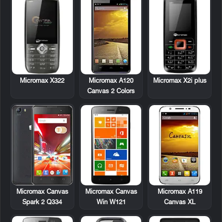
Micromax X322
Micromax A120
Micromax X2i plus
Canvas 2 Colors
Micromax Canvas
Micromax A119
Micromax Canvas
Win W121
Canvas XL
Spark 2 Q334