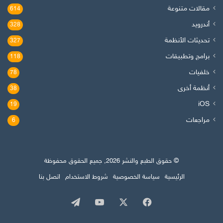
مقالات متنوعة
614
أندرويد
328
تحديثات الأنظمة
327
برامج وتطبيقات
118
خلفيات
78
أنظمة أخرى
38
iOS
19
مراجعات
6
© حقوق الطبع والنشر 2026, جميع الحقوق محفوظة
الرئيسية
سياسة الخصوصية
شروط الاستخدام
اتصل بنا
‫X
فيسبوك
‫YouTube
تيلقرام