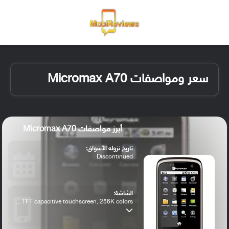
القائمة
تسجيل ا
الو
سعر ومواصفات Micromax A70
أبرز مواصفات Micromax A70
تاريخ نزوله الأسواق:
Discontinued
الشاشة:
TFT capacitive touchscreen, 256K colors ...