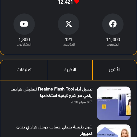
12٬421
1٬300
121
11٬000
المتابعون
المتابعون
المشتركون
الأشهر
الأخيرة
تعليقات
تحميل أداة Realme Flash Tool لتفليش هواتف
ريلمي مع شرح كيفية استخدامها
8 فبراير 2026
شرح طريقة تخطي حساب جوجل هواوي بدون
كمبيوتر