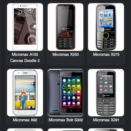
Micromax A102
Micromax X250
Micromax X275
Canvas Doodle 3
Micromax A92
Micromax X281
Micromax Bolt S302