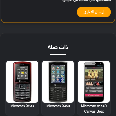
لاستخدامها المرة المقبلة في تعليقي.
ذات صلة
Micromax X233
Micromax X450
Micromax A114R
Canvas Beat