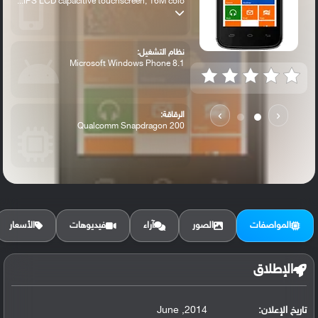
IPS LCD capacitive touchscreen, 16M colo...
نظام التشغيل:
Microsoft Windows Phone 8.1
›
‹
الرقاقة:
Qualcomm Snapdragon 200
الرام / التخزين:
8 GB, 1 GB RAM
المواصفات
الصور
آراء
فيديوهات
الأسعار
الكاميرا الأساسية:
5 MP, LED flash
الإطلاق
تاريخ الإعلان:
2014, June