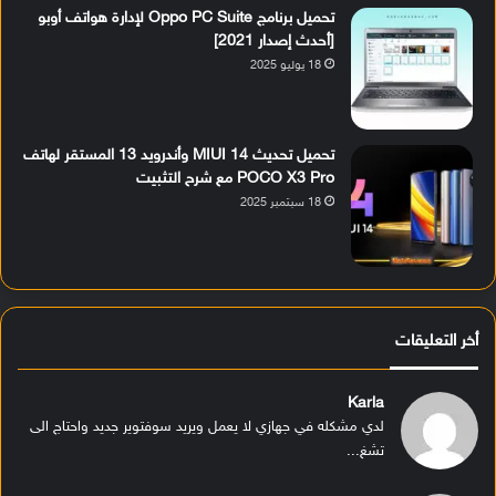
تحميل برنامج Oppo PC Suite لإدارة هواتف أوبو
[أحدث إصدار 2021]
18 يوليو 2025
تحميل تحديث MIUI 14 وأندرويد 13 المستقر لهاتف
POCO X3 Pro مع شرح التثبيت
18 سبتمبر 2025
أخر التعليقات
Karla
لدي مشكله في جهازي لا يعمل ويريد سوفتوير جديد واحتاج الى
تشغ...