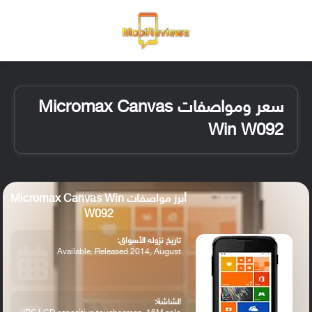
القائمة
تسجيل ا
الو
سعر ومواصفات Micromax Canvas
Win W092
أبرز مواصفات Micromax Canvas Win
W092
تاريخ نزوله الأسواق:
Available. Released 2014, August
الشاشة: