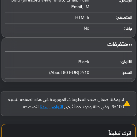
الرسائل:
SMS (threaded view), MMS, Email, Push
Email, IM
المتصفح:
HTML5
جافا:
No
‏متفرقات‏
الألوان:
Black
السعر:
2/10 (About 80 EUR)
لا يمكننا ضمان صحة المعلومات الموجودة في هذه الصفحة بنسبة
100%، وفي حالة وجود خطأ يُرجى
التواصل معنا
لتصحيحه.
اترك تعليقاً