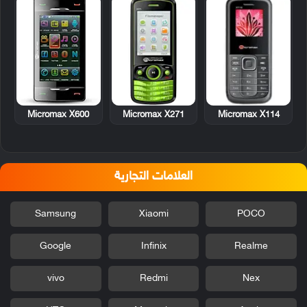
Micromax X600
Micromax X271
Micromax X114
العلامات التجارية
Samsung
Xiaomi
POCO
Google
Infinix
Realme
vivo
Redmi
Nex