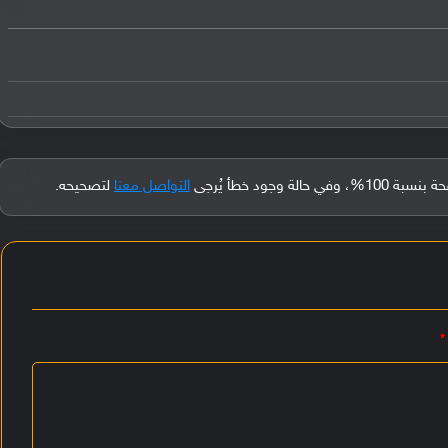
جود خطأ يُرجى
التواصل معنا
لتصحيحه.
*