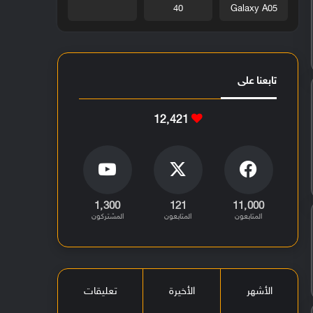
40
Galaxy A05
تابعنا على
12٬421
1٬300
121
11٬000
المتابعون
المتابعون
المشتركون
الأشهر
الأخيرة
تعليقات