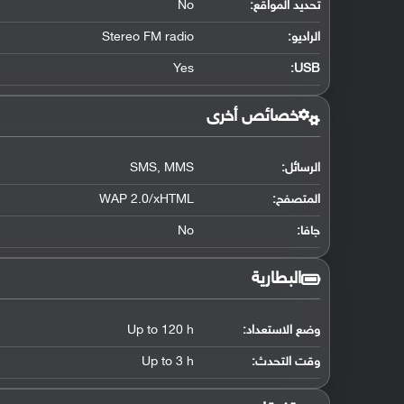
تحديد المواقع
:
No
الراديو:
Stereo FM radio
Yes
:
USB
خصائص أخرى
الرسائل:
SMS, MMS
المتصفح:
WAP 2.0/xHTML
جافا:
No
البطارية
وضع الاستعداد:
Up to 120 h
وقت التحدث:
Up to 3 h