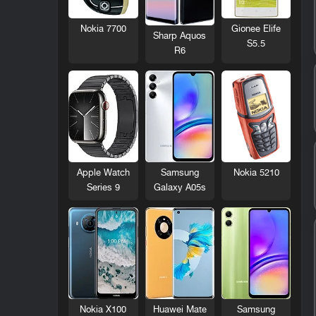
Nokia 7700
Gionee Elife
Sharp Aquos
S5.5
R6
Nokia 5210
Apple Watch
Samsung
Series 9
Galaxy A05s
Nokia X100
Huawei Mate
Samsung