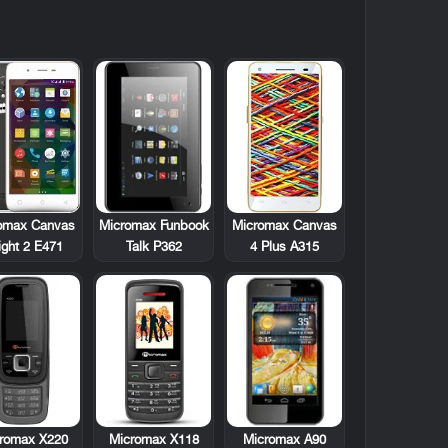
Micromax Funbook
omax Canvas
Micromax Canvas
Talk P362
ight 2 E471
4 Plus A315
romax X220
Micromax X118
Micromax A90