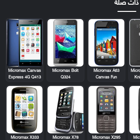
ذات صلة
Micromax A63
Micromax Canvas
Micromax Bolt
Micr
Canvas Fun
Express 4G Q413
Q324
Kn
Micromax X333
Micromax X78
Micromax X295
Mic