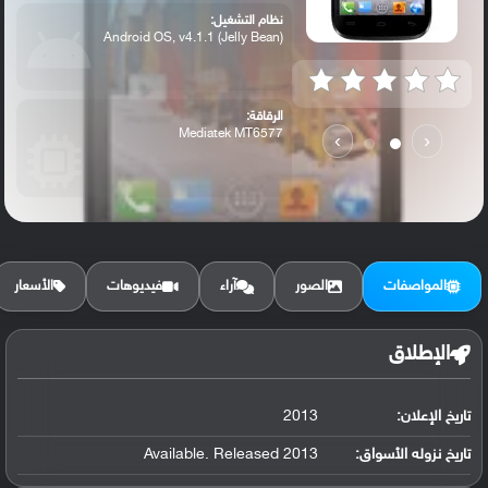
نظام التشغيل:
Android OS, v4.1.1 (Jelly Bean)
الرقاقة:
Mediatek MT6577
›
‹
الرام / التخزين:
4 GB (2 GB user available), 512 MB RAM
المواصفات
الصور
آراء
فيديوهات
الأسعار
الكاميرا الأساسية:
5 MP, autofocus, dual-LED flash
الإطلاق
تاريخ الإعلان:
2013
تاريخ نزوله الأسواق:
Available. Released 2013