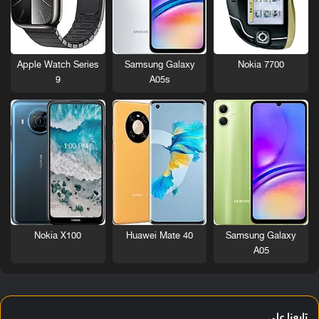
Nokia 7700
Apple Watch Series
Samsung Galaxy
9
A05s
Nokia X100
Huawei Mate 40
Samsung Galaxy
A05
تابعنا على