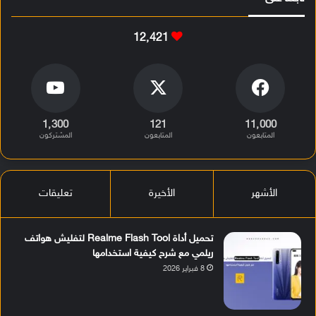
12٬421
1٬300
121
11٬000
المتابعون
المتابعون
المشتركون
الأشهر
الأخيرة
تعليقات
تحميل أداة Realme Flash Tool لتفليش هواتف
ريلمي مع شرح كيفية استخدامها
8 فبراير 2026