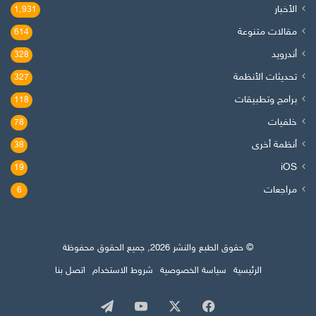
الأخبار
1٬931
مقالات متنوعة
614
أندرويد
328
تحديثات الأنظمة
327
برامج وتطبيقات
118
خلفيات
78
أنظمة أخرى
38
iOS
19
مراجعات
6
© حقوق الطبع والنشر 2026, جميع الحقوق محفوظة
الرئيسية
سياسة الخصوصية
شروط الاستخدام
اتصل بنا
‫X
فيسبوك
‫YouTube
تيلقرام