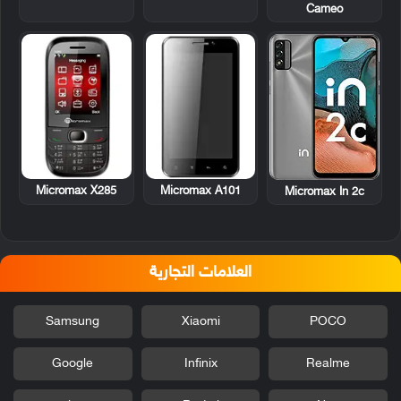
Cameo
Micromax X285
Micromax A101
Micromax In 2c
العلامات التجارية
Samsung
Xiaomi
POCO
Google
Infinix
Realme