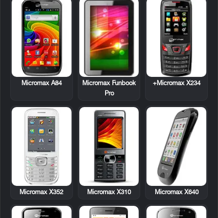
Micromax A84
Micromax Funbook
Micromax X234+
Pro
Micromax X352
Micromax X310
Micromax X640