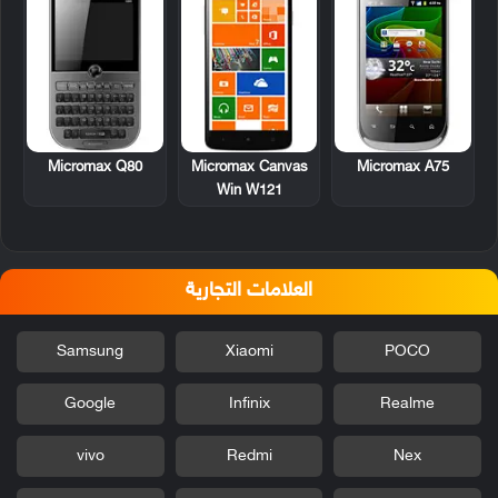
Micromax Q80
Micromax Canvas
Micromax A75
Win W121
العلامات التجارية
Samsung
Xiaomi
POCO
Google
Infinix
Realme
vivo
Redmi
Nex