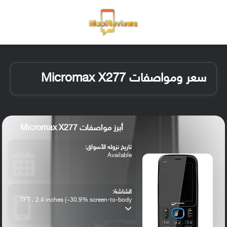
القائمة
تسجيل ا
الو
سعر ومواصفات Micromax X277
أبرز مواصفات Micromax X277
تاريخ نزوله الأسواق:
Available
الشاشة:
TFT ، 2.4 inches (~30.9% screen-to-body...