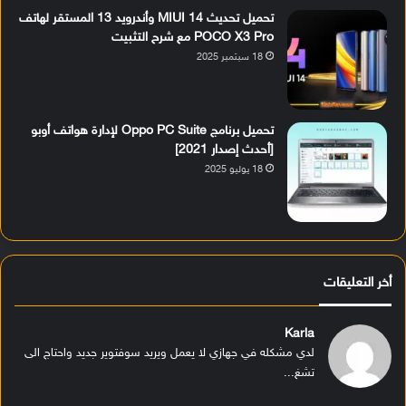
تحميل تحديث MIUI 14 وأندرويد 13 المستقر لهاتف
POCO X3 Pro مع شرح التثبيت
18 سبتمبر 2025
تحميل برنامج Oppo PC Suite لإدارة هواتف أوبو
[أحدث إصدار 2021]
18 يوليو 2025
أخر التعليقات
Karla
لدي مشكله في جهازي لا يعمل ويريد سوفتوير جديد واحتاج الى
تشغ...