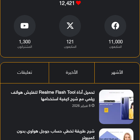
12٬421
1٬300
121
11٬000
المتابعون
المتابعون
المشتركون
الأشهر
الأخيرة
تعليقات
تحميل أداة Realme Flash Tool لتفليش هواتف
ريلمي مع شرح كيفية استخدامها
8 فبراير 2026
شرح طريقة تخطي حساب جوجل هواوي بدون
كمبيوتر