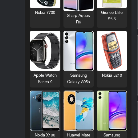
Nokia 7700
Gionee Elife
Sharp Aquos
S5.5
R6
Nokia 5210
Apple Watch
Samsung
Series 9
Galaxy A05s
Nokia X100
Huawei Mate
Samsung