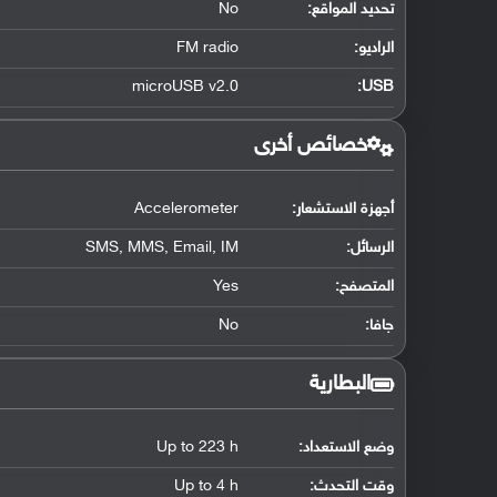
تحديد المواقع
:
No
الراديو:
FM radio
microUSB v2.0
:
USB
خصائص أخرى
أجهزة الاستشعار:
Accelerometer
الرسائل:
SMS, MMS, Email, IM
المتصفح:
Yes
جافا:
No
البطارية
وضع الاستعداد:
Up to 223 h
وقت التحدث:
Up to 4 h