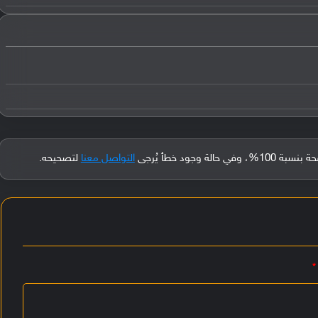
جود خطأ يُرجى
التواصل معنا
لتصحيحه.
*