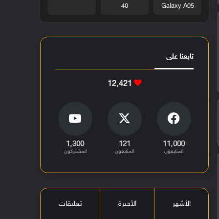
40
Galaxy A05
تابعنا على
12٬421
1٬300
121
11٬000
المتابعون
المتابعون
المشتركون
الأشهر
الأخيرة
تعليقات