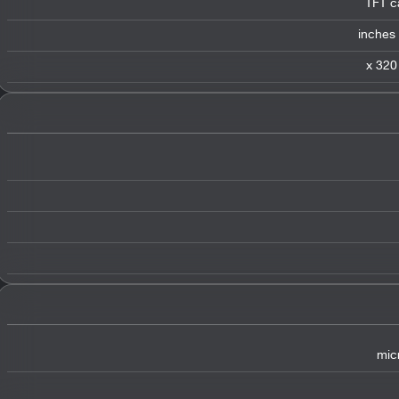
TFT c
mic