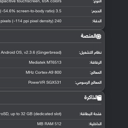
النوع:
apacitive touchscreen, 65K colors
الحجم:
3.5 inches (~54.6% screen-to-body ratio)
الدقة:
240 x 320 pixels (~114 ppi pixel density)
المنصة
نظام التشغيل
:
Android OS, v2.3.6 (Gingerbread)
الرقاقة
:
Mediatek MT6513
المعالج
:
800 MHz Cortex-A9
المعالج الرسومي
:
PowerVR SGX531
الذاكرة
فتحة البطاقة:
roSD, up to 32 GB (dedicated slot)
الداخلية:
512 MB RAM