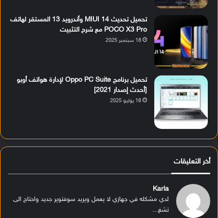
تحميل تحديث MIUI 14 وأندرويد 13 المستقر لهاتف
POCO X3 Pro مع شرح التثبيت
18 سبتمبر 2025
تحميل برنامج Oppo PC Suite لإدارة هواتف أوبو
[أحدث إصدار 2021]
18 يوليو 2025
أخر التعليقات
Karla
لدي مشكله في جهازي لا يعمل ويريد سوفتوير جديد واحتاج الى
تشغ...