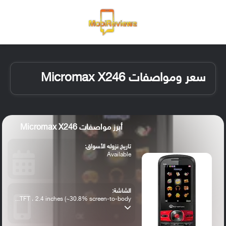
القائمة
تسجيل ا
الو
سعر ومواصفات Micromax X246
أبرز مواصفات Micromax X246
تاريخ نزوله الأسواق:
Available
الشاشة:
TFT ، 2.4 inches (~30.8% screen-to-body...