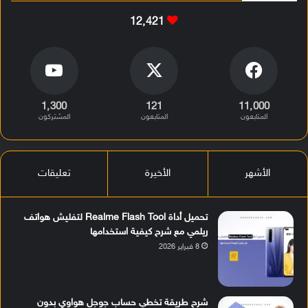
12٬421
1٬300
121
11٬000
المتابعون
المتابعون
المشتركون
الأشهر
الأخيرة
تعليقات
تحميل أداة Realme Flash Tool لتفليش هواتف
ريلمي مع شرح كيفية استخدامها
8 فبراير 2026
شرح طريقة تخطي حساب جوجل هواوي بدون