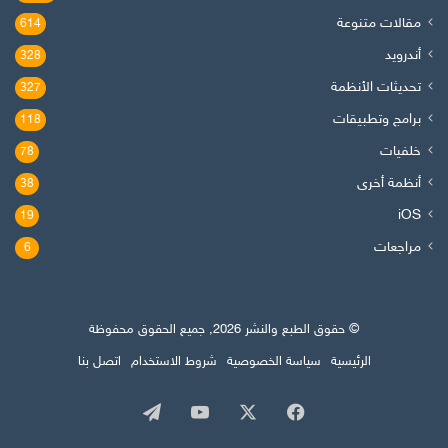
مقالات متنوعة
614
أندرويد
328
تحديثات الأنظمة
327
برامج وتطبيقات
118
خلفيات
78
أنظمة أخرى
38
iOS
19
مراجعات
6
© حقوق الطبع والنشر 2026, جميع الحقوق محفوظة
الرئيسية
سياسة الخصوصية
شروط الاستخدام
اتصل بنا
‫X
فيسبوك
‫YouTube
تيلقرام