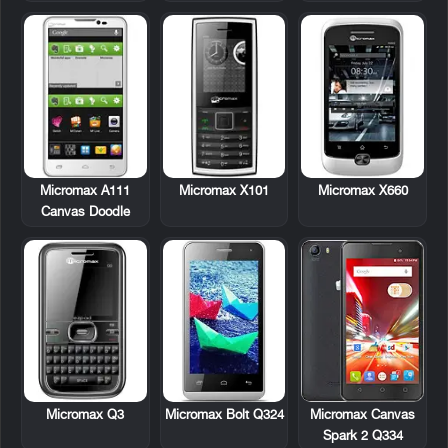
Micromax A111
Micromax X101
Micromax X660
Canvas Doodle
Micromax Q3
Micromax Bolt Q324
Micromax Canvas
Spark 2 Q334