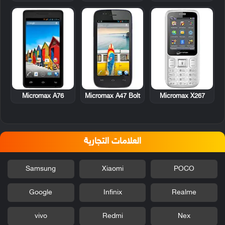
Micromax A76
Micromax A47 Bolt
Micromax X267
العلامات التجارية
Samsung
Xiaomi
POCO
Google
Infinix
Realme
vivo
Redmi
Nex