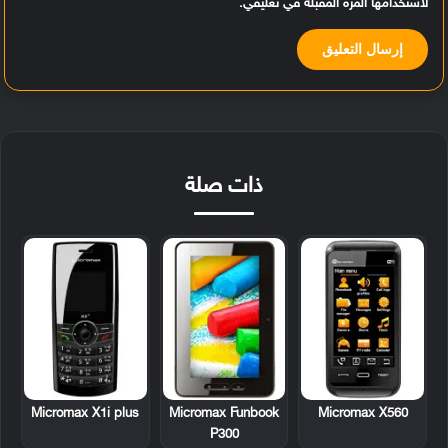
لاستخدامها المرة المقبلة في تعليقي.
ذات صلة
Micromax X1i plus
Micromax Funbook
Micromax X560
P300