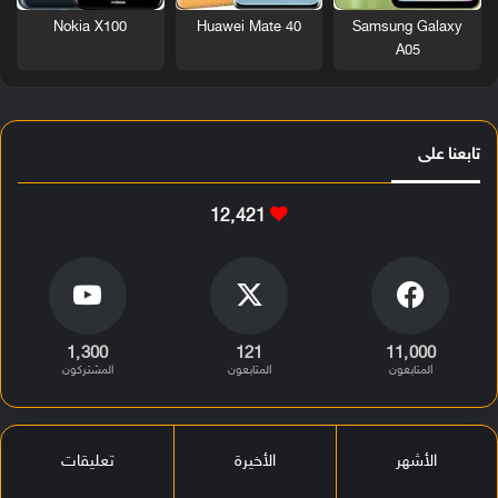
Nokia X100
Huawei Mate 40
Samsung Galaxy
A05
تابعنا على
12٬421
1٬300
121
11٬000
المتابعون
المتابعون
المشتركون
الأشهر
الأخيرة
تعليقات