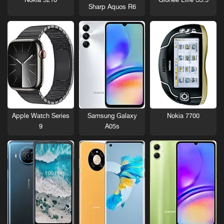
Nokia 5210
Gionee Elife S5.5
Sharp Aquos R6
Nokia 7700
Apple Watch Series
Samsung Galaxy
9
A05s