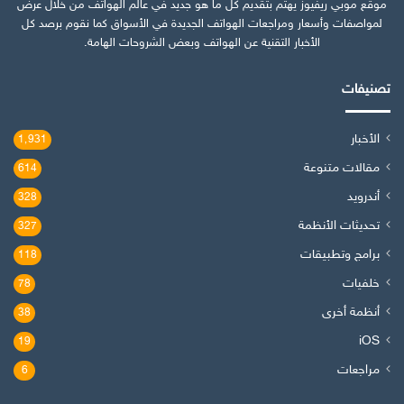
موقع موبي ريفيوز يهتم بتقديم كل ما هو جديد في عالم الهواتف من خلال عرض
لمواصفات وأسعار ومراجعات الهواتف الجديدة في الأسواق كما نقوم برصد كل
الأخبار التقنية عن الهواتف وبعض الشروحات الهامة.
تصنيفات
الأخبار
1٬931
مقالات متنوعة
614
أندرويد
328
تحديثات الأنظمة
327
برامج وتطبيقات
118
خلفيات
78
أنظمة أخرى
38
iOS
19
مراجعات
6