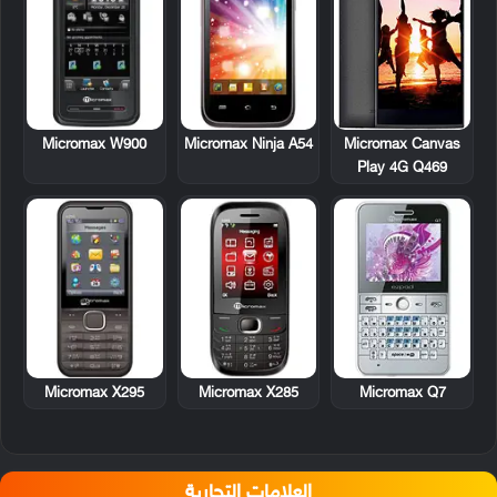
Micromax W900
Micromax Ninja A54
Micromax Canvas
Play 4G Q469
Micromax X295
Micromax X285
Micromax Q7
العلامات التجارية