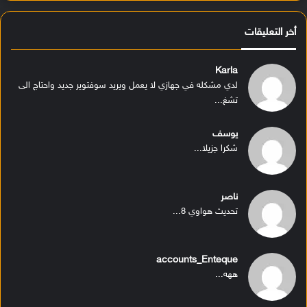
أخر التعليقات
Karla
لدي مشكله في جهازي لا يعمل ويريد سوفتوير جديد واحتاج الى
تشغ...
يوسف
شكرا جزيلا...
ناصر
تحديث هواوي 8...
accounts_Enteque
ههه...