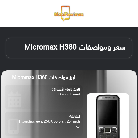
القائمة
تسجيل ا
الو
سعر ومواصفات Micromax H360
أبرز مواصفات Micromax H360
تاريخ نزوله الأسواق:
Discontinued
الشاشة:
TFT touchscreen, 256K colors ، 2.4 inch...