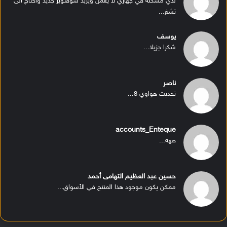
لدي مشكله في جهازي لا يعمل ويريد سوفتوير جديد واحتاج الى
تشغ...
يوسف
شكرا جزيلا...
ناصر
تحديث هواوي 8...
accounts_Enteque
ههه...
حسين عبد العظيم التهامى أحمد
ممكن يكون موجود هذا المنتج في الأسواق...