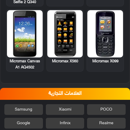
Selfie 2 Q340
Micromax Canvas
Micromax X560
Micromax X099
A1 AQ4502
العلامات التجارية
Samsung
Xiaomi
POCO
Google
Infinix
Realme