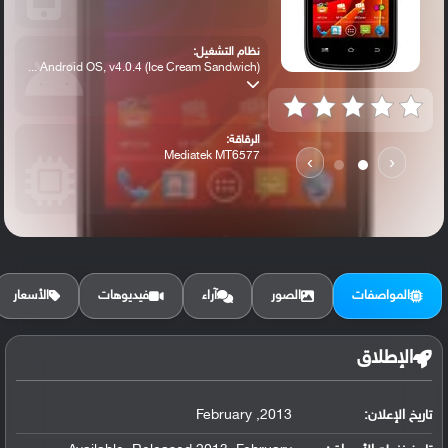
نظام التشغيل:
Android OS, v4.0.4 (Ice Cream Sandwich) ...
الرقاقة:
Mediatek MT6577
›
‹
الرام / التخزين:
2 GB, 512 MB RAM
المواصفات
الصور
آراء
فيديوهات
الأسعار
الكاميرا الأساسية:
3.15 MP
الإطلاق
تاريخ الإعلان:
2013, February