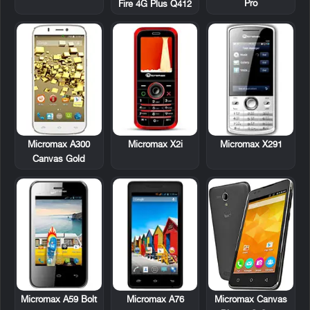
Pro
Fire 4G Plus Q412
Micromax A300
Micromax X2i
Micromax X291
Canvas Gold
Micromax A59 Bolt
Micromax A76
Micromax Canvas