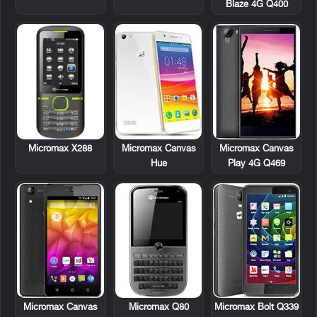
Blaze 4G Q400
Micromax X288
Micromax Canvas
Micromax Canvas
Hue
Play 4G Q469
Micromax Q80
Micromax Canvas
Micromax Bolt Q339