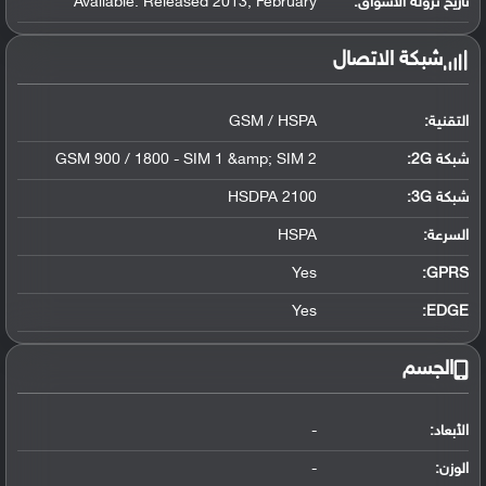
تاريخ نزوله الأسواق:
Available. Released 2013, February
شبكة الاتصال
التقنية:
GSM / HSPA
شبكة 2G:
GSM 900 / 1800 - SIM 1 &amp; SIM 2
شبكة 3G
:
HSDPA 2100
السرعة:
HSPA
Yes
GPRS:
Yes
EDGE:
الجسم
الأبعاد:
-
الوزن:
-