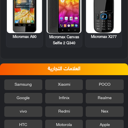
Micromax A90
Micromax X277
Micromax Canvas
Selfie 2 Q340
العلامات التجارية
Samsung
Xiaomi
POCO
Google
Infinix
Realme
vivo
Redmi
Nex
HTC
Motorola
Apple