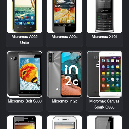
Micromax A092
Micromax A90s
Micromax X101
Unite
Micromax Bolt S300
Micromax In 2c
Micromax Canvas
Spark Q380