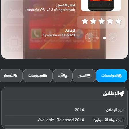
نظام التشغيل:
Android OS, v2.3 (Gingerbread)
الرقاقة:
Spreadtrum SC6820
›
‹
الرام / التخزين:
512 MB, 256 MB RAM
المواصفات
الصور
آراء
فيديوهات
الأسعار
الكاميرا الأساسية:
2 MP
الإطلاق
تاريخ الإعلان:
2014
تاريخ نزوله الأسواق:
Available. Released 2014