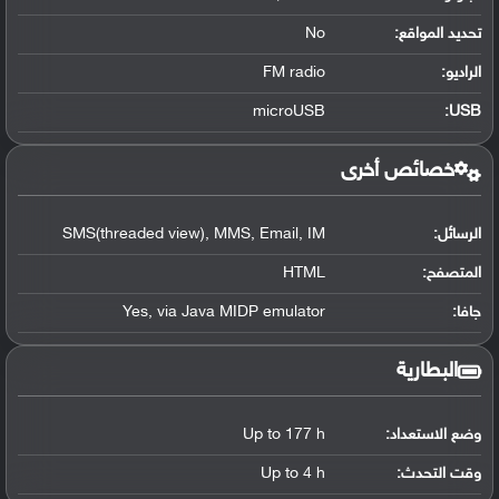
تحديد المواقع
:
No
الراديو:
FM radio
microUSB
:
USB
خصائص أخرى
الرسائل:
SMS(threaded view), MMS, Email, IM
المتصفح:
HTML
جافا:
Yes, via Java MIDP emulator
البطارية
وضع الاستعداد:
Up to 177 h
وقت التحدث:
Up to 4 h