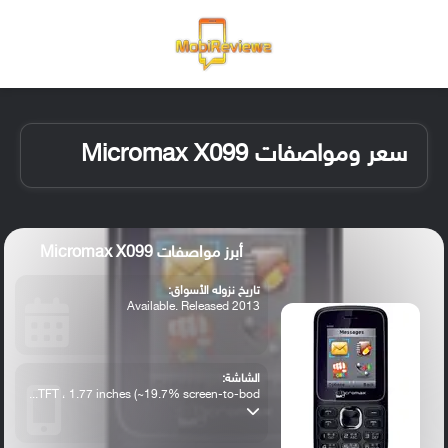
القائمة
تسجيل ا
الو
سعر ومواصفات Micromax X099
أبرز مواصفات Micromax X099
تاريخ نزوله الأسواق:
Available. Released 2013
الشاشة:
TFT ، 1.77 inches (~19.7% screen-to-bod...