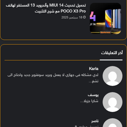
تحميل تحديث MIUI 14 وأندرويد 13 المستقر لهاتف
POCO X3 Pro مع شرح التثبيت
18 سبتمبر 2025
أخر التعليقات
Karla
لدي مشكله في جهازي لا يعمل ويريد سوفتوير جديد واحتاج الى
تشغ...
يوسف
شكرا جزيلا...
ناصر