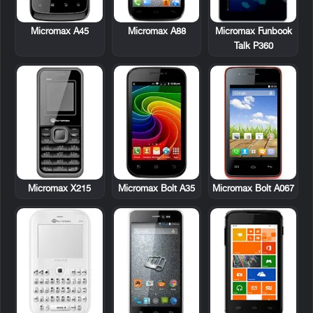
Micromax A45
Micromax A88
Micromax Funbook
Talk P360
Micromax X215
Micromax Bolt A35
Micromax Bolt A067