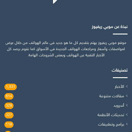
نبذة عن موبي ريفيوز
موقع موبي ريفيوز يهتم بتقديم كل ما هو جديد في عالم الهواتف من خلال عرض
لمواصفات وأسعار ومراجعات الهواتف الجديدة في الأسواق كما نقوم برصد كل
الأخبار التقنية عن الهواتف وبعض الشروحات الهامة.
تصنيفات
الأخبار
1٬931
مقالات متنوعة
614
أندرويد
328
تحديثات الأنظمة
327
برامج وتطبيقات
118