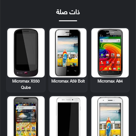
ذات صلة
Micromax X550
Micromax A59 Bolt
Micromax A84
Qube