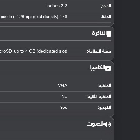
الحجم:
2.2 inches
الدقة:
176 x 220 pixels (~128 ppi pixel density)
الذاكرة
فتحة البطاقة:
croSD, up to 4 GB (dedicated slot)
الكاميرا
الخلفية:
VGA
الخلفية الثانية:
No
الفيديو:
Yes
الصوت