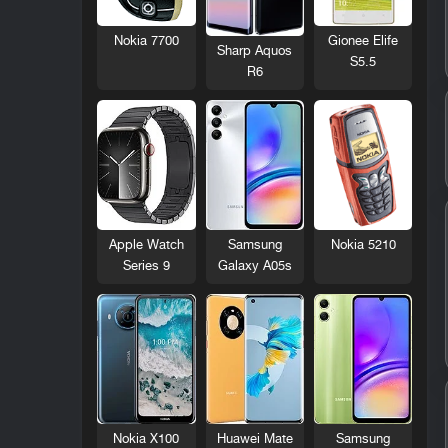
Nokia 7700
Gionee Elife
Sharp Aquos
S5.5
R6
Nokia 5210
Apple Watch
Samsung
Series 9
Galaxy A05s
Nokia X100
Huawei Mate
Samsung