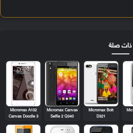
ذات صلة
Micromax A102
Mic
Micromax Canvas
Micromax Bolt
Canvas Doodle 3
Selfie 2 Q340
D321