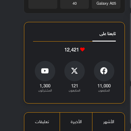
40
Galaxy A05
تابعنا على
12٬421
1٬300
121
11٬000
المتابعون
المتابعون
المشتركون
الأشهر
الأخيرة
تعليقات