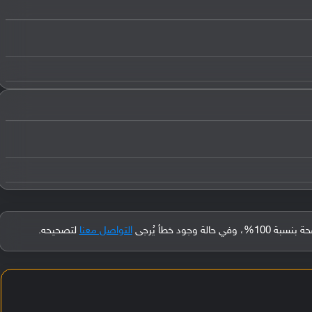
جود خطأ يُرجى
التواصل معنا
لتصحيحه.