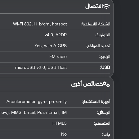
الاتصال
الشبكة اللاسلكية:
Wi-Fi 802.11 b/g/n, hotspot
البلوتوث
:
v4.0, A2DP
تحديد المواقع
:
Yes, with A-GPS
الراديو:
FM radio
microUSB v2.0, USB Host
:
USB
خصائص أخرى
أجهزة الاستشعار:
Accelerometer, gyro, proximity
الرسائل:
iew), MMS, Email, Push Email, IM
المتصفح:
HTML5
جافا:
No