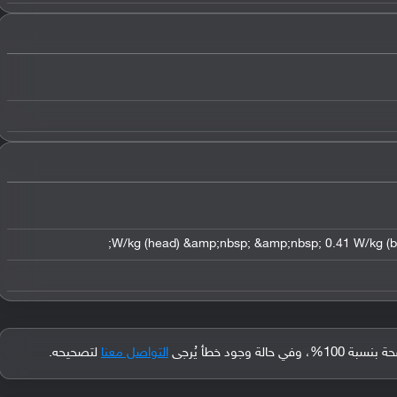
جود خطأ يُرجى
التواصل معنا
لتصحيحه.