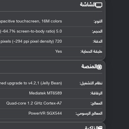
الشاشة
النوع:
pacitive touchscreen, 16M colors
الحجم:
5.0 inches (~64.7% screen-to-body ratio)
الدقة:
720 x 1280 pixels (~294 ppi pixel density)
طبقة الحماية:
Yes
المنصة
نظام التشغيل
:
ned upgrade to v4.2,1 (Jelly Bean)
الرقاقة
:
Mediatek MT6589
المعالج
:
Quad-core 1.2 GHz Cortex-A7
المعالج الرسومي
:
PowerVR SGX544
الذاكرة