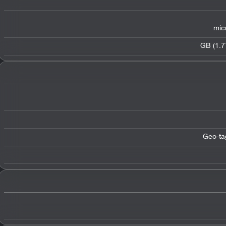
mic
Geo-tag