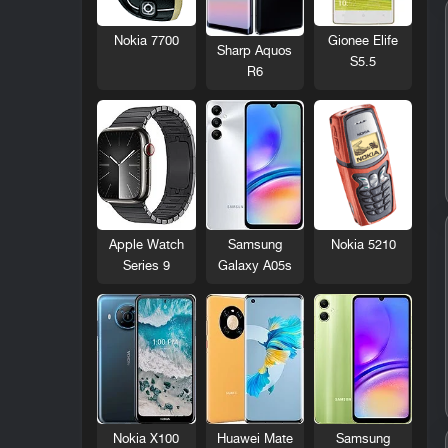
Nokia 7700
Gionee Elife
Sharp Aquos
S5.5
R6
Nokia 5210
Apple Watch
Samsung
Series 9
Galaxy A05s
Nokia X100
Huawei Mate
Samsung