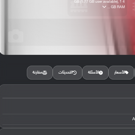
4 GB (1.77 GB user available), 1
GB RAM ...
مقارنة
الأسعار
الأسئلة
التحديثات
A