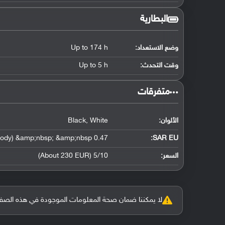
البطارية
وضع الاستعداد:
Up to 174 h
وقت التحدث:
Up to 5 h
‏متفرقات‏
الألوان:
Black, White
0.47 W/kg (head) &amp;nbsp; &amp;nbsp; 0.41 W/kg (body) &amp;nbsp; &amp;nbsp;
SAR EU:
السعر:
5/10 (About 230 EUR)
لا يمكننا ضمان صحة المعلومات الموجودة في هذه الصفحة بنسبة 100%، وفي حالة و