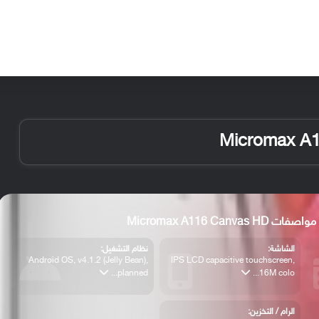
الأخبار
مقالات
الأجهزة
الأنظمة والتطبيقات
صفات Micromax A116 Canvas HD
الشاشة:
نظام التشغيل:
Android OS, v4.1.2 (Jelly Bean),
IPS LCD capacitive touchscreen,
planned...
16M colo...
الرام / التخزين: