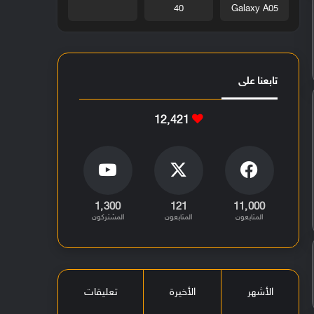
40
Galaxy A05
تابعنا على
12٬421
1٬300
121
11٬000
المتابعون
المتابعون
المشتركون
الأشهر
الأخيرة
تعليقات