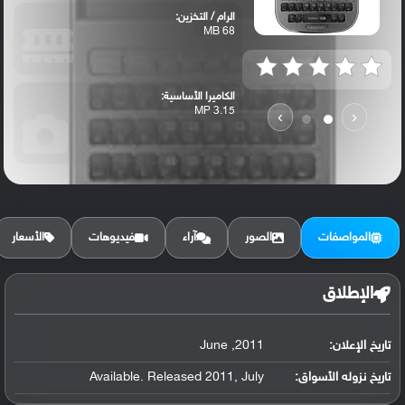
الرام / التخزين:
68 MB
الكاميرا الأساسية:
3.15 MP
›
‹
المواصفات
الصور
آراء
فيديوهات
الأسعار
الإطلاق
تاريخ الإعلان:
2011, June
تاريخ نزوله الأسواق:
Available. Released 2011, July