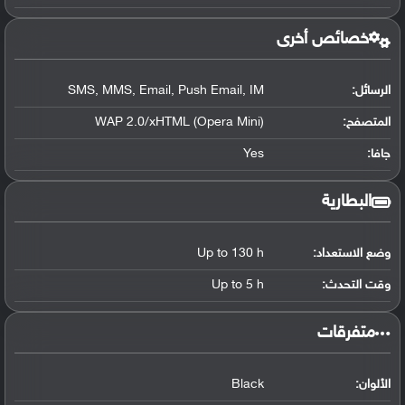
خصائص أخرى
الرسائل:
SMS, MMS, Email, Push Email, IM
المتصفح:
WAP 2.0/xHTML (Opera Mini)
جافا:
Yes
البطارية
وضع الاستعداد:
Up to 130 h
وقت التحدث:
Up to 5 h
‏متفرقات‏
الألوان:
Black