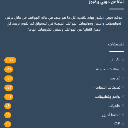
نبذة عن موبي ريفيوز
موقع موبي ريفيوز يهتم بتقديم كل ما هو جديد في عالم الهواتف من خلال عرض
لمواصفات وأسعار ومراجعات الهواتف الجديدة في الأسواق كما نقوم برصد كل
الأخبار التقنية عن الهواتف وبعض الشروحات الهامة.
تصنيفات
الأخبار
1٬931
مقالات متنوعة
614
أندرويد
328
تحديثات الأنظمة
327
برامج وتطبيقات
118
خلفيات
78
أنظمة أخرى
38
iOS
19