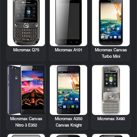
Micromax Q75
Micromax A101
Micromax Canvas
Turbo Mini
Micromax A350
Micromax X490
Micromax Canvas
Canvas Knight
Nitro 3 E352