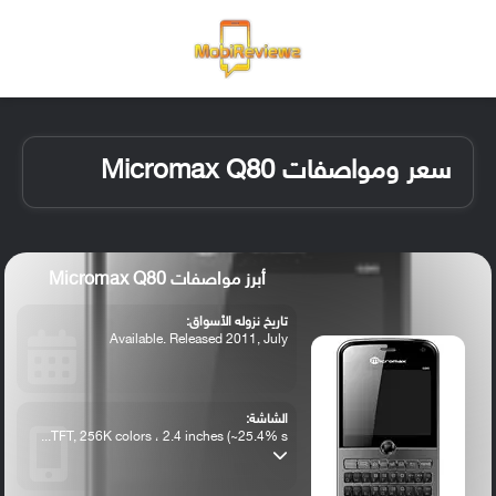
القائمة
تسجيل ا
الو
سعر ومواصفات Micromax Q80
أبرز مواصفات Micromax Q80
تاريخ نزوله الأسواق:
Available. Released 2011, July
الشاشة:
TFT, 256K colors ، 2.4 inches (~25.4% s...