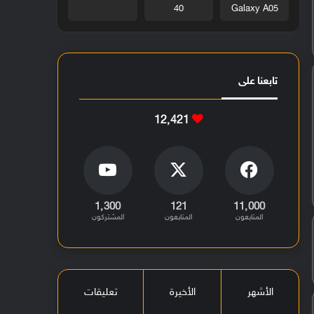
40
Galaxy A05
تابعنا على
12٬421
1٬300
121
11٬000
المتابعون
المتابعون
المشتركون
الأشهر
الأخيرة
تعليقات