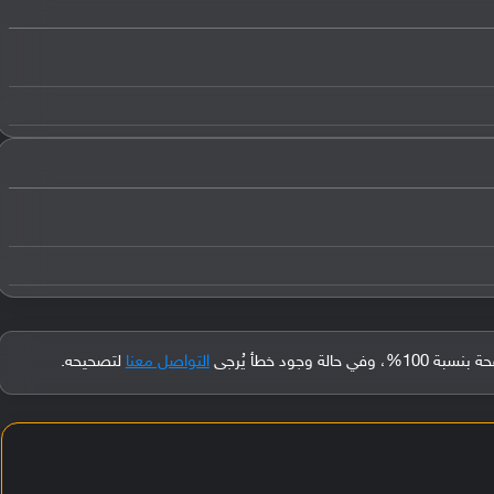
جود خطأ يُرجى
التواصل معنا
لتصحيحه.