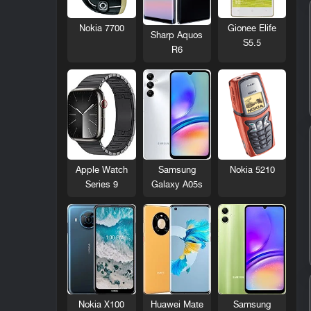
Nokia 7700
Gionee Elife
Sharp Aquos
S5.5
R6
Nokia 5210
Apple Watch
Samsung
Series 9
Galaxy A05s
Nokia X100
Huawei Mate
Samsung