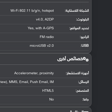
الشبكة اللاسلكية:
Wi-Fi 802.11 b/g/n, hotspot
البلوتوث
:
v4.0, A2DP
تحديد المواقع
:
Yes, with A-GPS
الراديو:
FM radio
microUSB v2.0
:
USB
خصائص أخرى
أجهزة الاستشعار:
Accelerometer, proximity
الرسائل:
iew), MMS, Email, Push Email, IM
المتصفح:
HTML5
جافا:
No