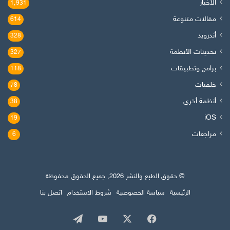
الأخبار
1٬931
مقالات متنوعة
614
أندرويد
328
تحديثات الأنظمة
327
برامج وتطبيقات
118
خلفيات
78
أنظمة أخرى
38
iOS
19
مراجعات
6
© حقوق الطبع والنشر 2026, جميع الحقوق محفوظة
الرئيسية
سياسة الخصوصية
شروط الاستخدام
اتصل بنا
‫X
فيسبوك
‫YouTube
تيلقرام