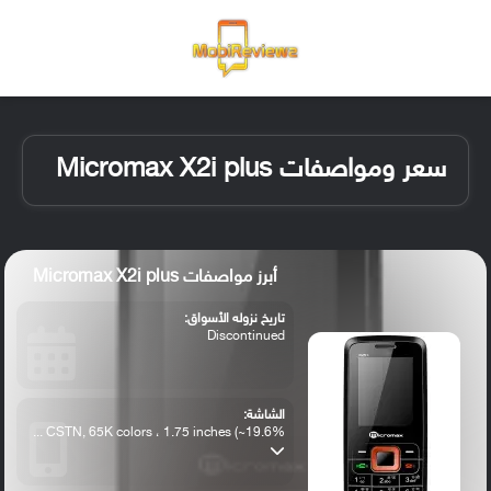
القائمة
تسجيل ا
الو
سعر ومواصفات Micromax X2i plus
أبرز مواصفات Micromax X2i plus
تاريخ نزوله الأسواق:
Discontinued
الشاشة:
CSTN, 65K colors ، 1.75 inches (~19.6% ...