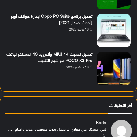
تحميل برنامج Oppo PC Suite لإدارة هواتف أوبو
[أحدث إصدار 2021]
18 يوليو 2025
تحميل تحديث MIUI 14 وأندرويد 13 المستقر لهاتف
POCO X3 Pro مع شرح التثبيت
18 سبتمبر 2025
أخر التعليقات
Karla
لدي مشكله في جهازي لا يعمل ويريد سوفتوير جديد واحتاج الى
تشغ...