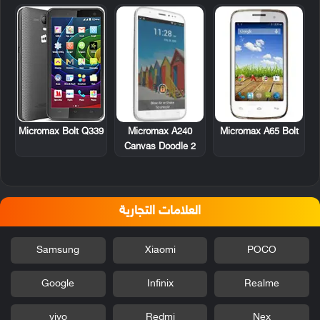
Micromax A240
Micromax A65 Bolt
Micromax Bolt Q339
Canvas Doodle 2
العلامات التجارية
Samsung
Xiaomi
POCO
Google
Infinix
Realme
vivo
Redmi
Nex