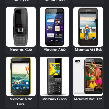
Fire 5 Q386
Nitro 4G E455
Micromax X220
Micromax A100
Micromax A61 Bolt
Micromax A092
Micromax GC275
Micromax Bolt D321
Unite