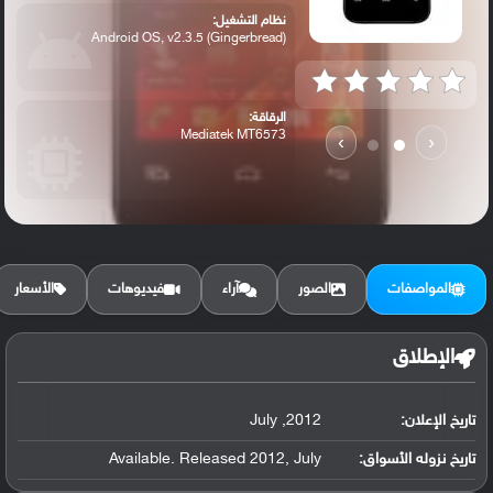
نظام التشغيل:
Android OS, v2.3.5 (Gingerbread)
الرقاقة:
Mediatek MT6573
›
‹
الرام / التخزين:
256 MB RAM, 512 MB
المواصفات
الصور
آراء
فيديوهات
الأسعار
الكاميرا الأساسية:
3.15 MP
الإطلاق
تاريخ الإعلان:
2012, July
تاريخ نزوله الأسواق:
Available. Released 2012, July