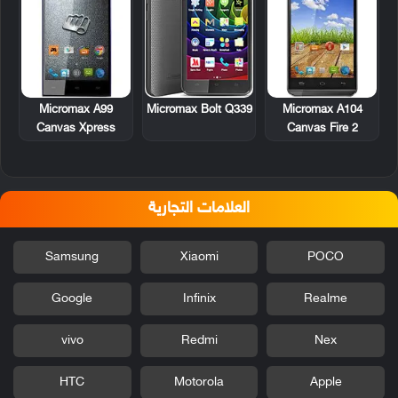
Micromax A99
Micromax Bolt Q339
Micromax A104
Canvas Xpress
Canvas Fire 2
العلامات التجارية
Samsung
Xiaomi
POCO
Google
Infinix
Realme
vivo
Redmi
Nex
HTC
Motorola
Apple