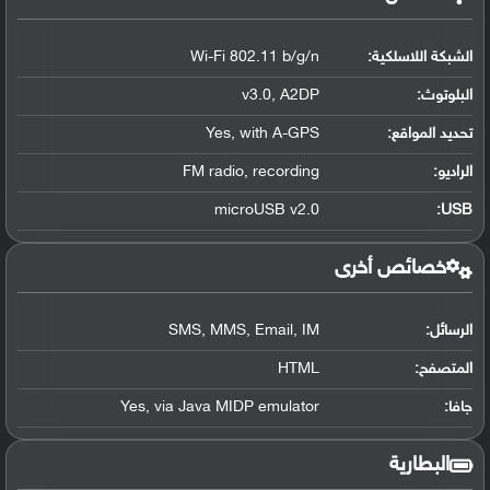
الشبكة اللاسلكية:
Wi-Fi 802.11 b/g/n
البلوتوث
:
v3.0, A2DP
تحديد المواقع
:
Yes, with A-GPS
الراديو:
FM radio, recording
microUSB v2.0
:
USB
خصائص أخرى
الرسائل:
SMS, MMS, Email, IM
المتصفح:
HTML
جافا:
Yes, via Java MIDP emulator
البطارية