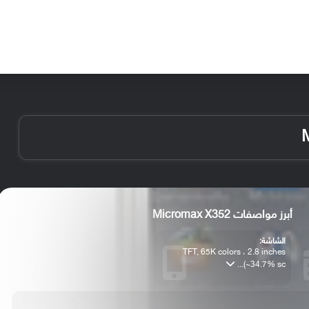
الأخبار
مقالات
الأجهزة
الأنظمة والتطبيقات
أبرز مواصفات Micromax X352
الشاشة:
TFT, 65K colors ، 2.8 inches
(~34.7% sc...