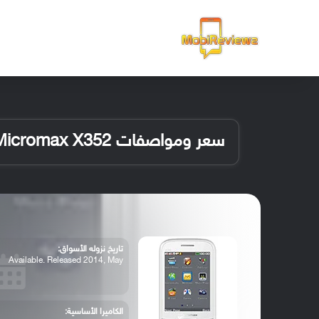
الرئيسية
سعر ومواصفات Micromax X352
تاريخ نزوله الأسواق:
Available. Released 2014, May
الكاميرا الأساسية: