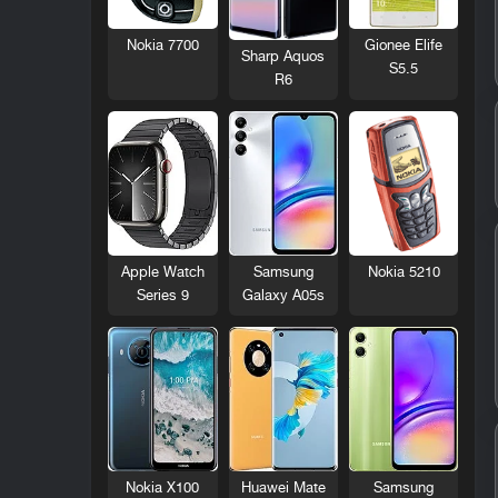
Nokia 7700
Gionee Elife
Sharp Aquos
S5.5
R6
Nokia 5210
Apple Watch
Samsung
Series 9
Galaxy A05s
Nokia X100
Huawei Mate
Samsung