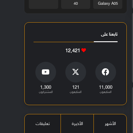
40
Galaxy A05
تابعنا على
12٬421
1٬300
121
11٬000
المتابعون
المتابعون
المشتركون
الأشهر
الأخيرة
تعليقات