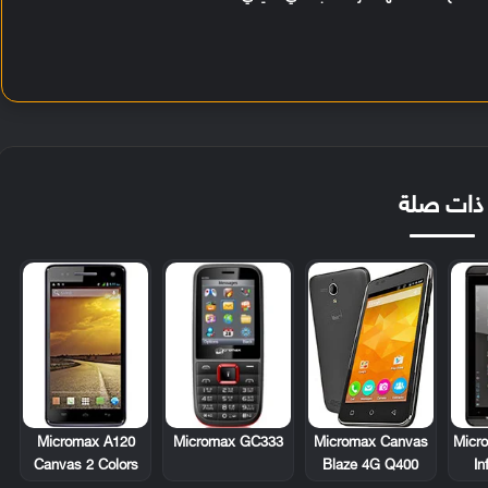
ذات صلة
Micromax A120
Micromax GC333
Micr
Micromax Canvas
Canvas 2 Colors
In
Blaze 4G Q400