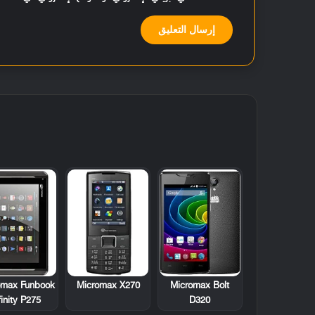
omax Funbook
Micromax X270
Micromax Bolt
finity P275
D320