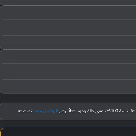
جود خطأ يُرجى
التواصل معنا
لتصحيحه.