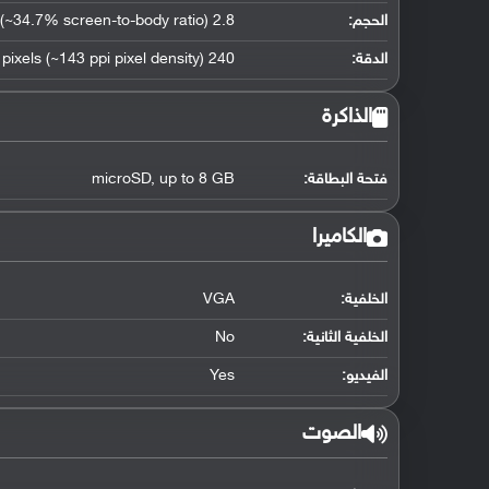
الحجم:
2.8 inches (~34.7% screen-to-body ratio)
الدقة:
240 x 320 pixels (~143 ppi pixel density)
الذاكرة
فتحة البطاقة:
microSD, up to 8 GB
الكاميرا
الخلفية:
VGA
الخلفية الثانية:
No
الفيديو:
Yes
الصوت