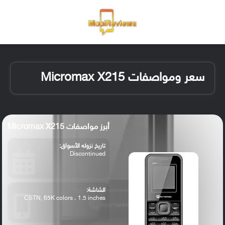
القائمة
تسجيل ا
الو
سعر ومواصفات Micromax X215
أبرز مواصفات Micromax X215
تاريخ نزوله الأسواق:
Discontinued
الشاشة:
CSTN, 65K colors ، 1.5 inches