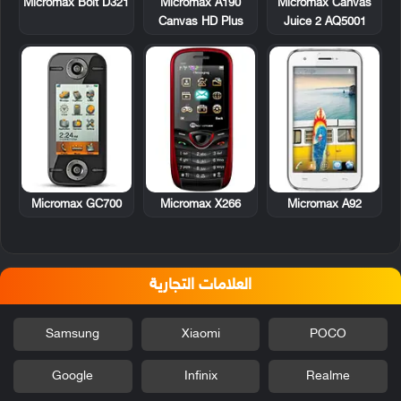
Micromax A190
Micromax Bolt D321
Micromax Canvas
Canvas HD Plus
Juice 2 AQ5001
Micromax GC700
Micromax X266
Micromax A92
العلامات التجارية
Samsung
Xiaomi
POCO
Google
Infinix
Realme