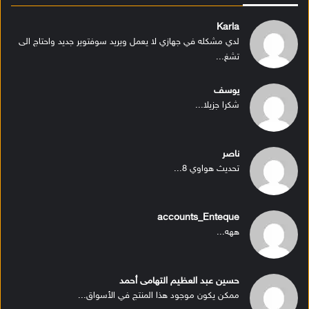
Karla
لدي مشكله في جهازي لا يعمل ويريد سوفتوير جديد واحتاج الى
تشغ...
يوسف
شكرا جزيلا...
ناصر
تحديث هواوي 8...
accounts_Enteque
ههه...
حسين عبد العظيم التهامى أحمد
ممكن يكون موجود هذا المنتج في الأسواق...