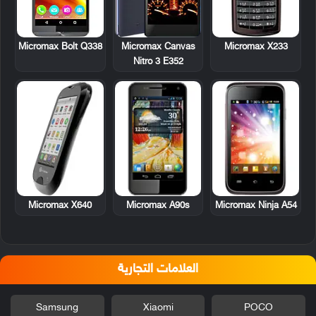
Micromax X233
Micromax Bolt Q338
Micromax Canvas
Nitro 3 E352
Micromax X640
Micromax A90s
Micromax Ninja A54
العلامات التجارية
Samsung
Xiaomi
POCO