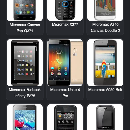
Micromax X277
Micromax A240
Micromax Canvas
Canvas Doodle 2
Pep Q371
Micromax Funbook
Micromax A089 Bolt
Micromax Unite 4
Infinity P275
Pro