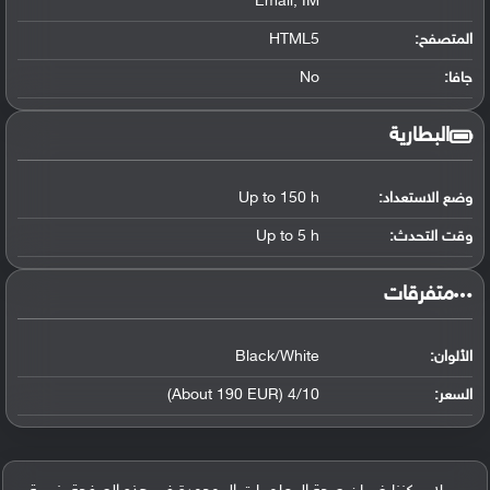
Email, IM
المتصفح:
HTML5
جافا:
No
البطارية
وضع الاستعداد:
Up to 150 h
وقت التحدث:
Up to 5 h
‏متفرقات‏
الألوان:
Black/White
السعر:
4/10 (About 190 EUR)