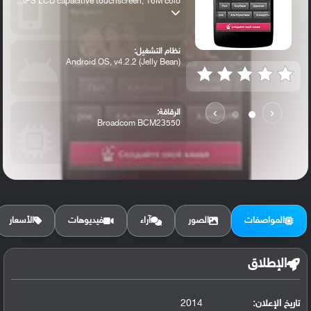
IPS LCD capacitive touchscreen, 16M colo...
نظام التشغيل:
Android OS, v4.2.2 (Jelly Bean)
›
‹
الرقاقة:
Broadcom BCM23550
الرام / التخزين:
4 GB (1.5 GB user available), 1 GB RAM
المواصفات
الصور
آراء
فيديوهات
الأسعار
الكاميرا الأساسية:
8 MP, autofocus, dual-LED flash
الإطلاق
تاريخ الإعلان:
2014