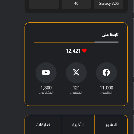
40
Galaxy A05
تابعنا على
12٬421
1٬300
121
11٬000
المتابعون
المتابعون
المشتركون
الأشهر
الأخيرة
تعليقات