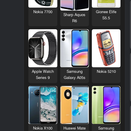
Nokia 7700
Gionee Elife
Sharp Aquos
S5.5
R6
Nokia 5210
Apple Watch
Samsung
Series 9
Galaxy A05s
Nokia X100
Huawei Mate
Samsung