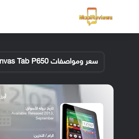
الرئيسية
سعر ومواصفات Micromax Canvas Tab P650
أبرز مواص
تاريخ نزوله الأسواق:
Available. Released 2013,
September
الرام / التخزين: