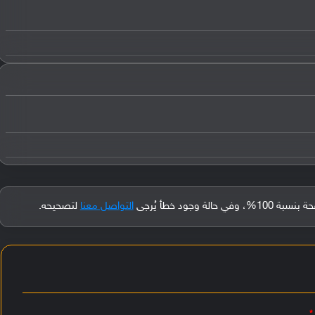
جود خطأ يُرجى
التواصل معنا
لتصحيحه.