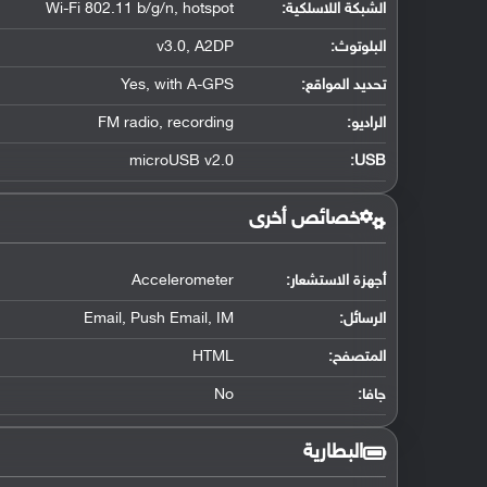
الشبكة اللاسلكية:
Wi-Fi 802.11 b/g/n, hotspot
البلوتوث
:
v3.0, A2DP
تحديد المواقع
:
Yes, with A-GPS
الراديو:
FM radio, recording
microUSB v2.0
:
USB
خصائص أخرى
أجهزة الاستشعار:
Accelerometer
الرسائل:
Email, Push Email, IM
المتصفح:
HTML
جافا:
No
البطارية