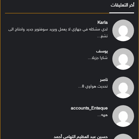
أخر التعليقات
Karla
لدي مشكله في جهازي لا يعمل ويريد سوفتوير جديد واحتاج الى
تشغ...
يوسف
شكرا جزيلا...
ناصر
تحديث هواوي 8...
accounts_Enteque
ههه...
حسين عبد العظيم التهامى أحمد