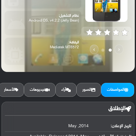
نظام التشغيل:
Android OS, v4.2.2 (Jelly Bean)
الرقاقة:
Mediatek MT6572
›
‹
الرام / التخزين:
4 GB, 512 MB RAM
المواصفات
الصور
آراء
فيديوهات
الأسعار
الكاميرا الأساسية:
2 MP
الإطلاق
تاريخ الإعلان:
2014, May