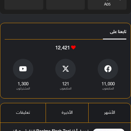
A05
تابعنا على
12٬421
1٬300
121
11٬000
المتابعون
المتابعون
المشتركون
الأشهر
الأخيرة
تعليقات