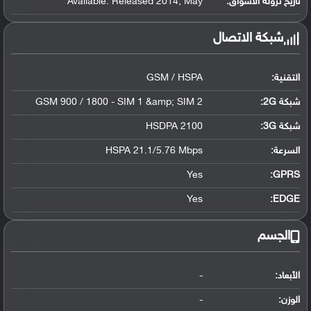
تاريخ نزوله الأسواق:
Available. Released 2014, May
شبكة الاتصال
التقنية:
GSM / HSPA
شبكة 2G:
GSM 900 / 1800 - SIM 1 &amp; SIM 2
شبكة 3G
:
HSDPA 2100
السرعة:
HSPA 21.1/5.76 Mbps
Yes
GPRS:
Yes
EDGE:
الجسم
الأبعاد:
-
الوزن:
-