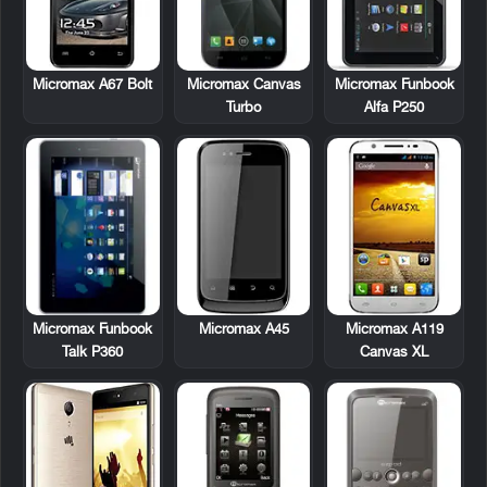
Micromax A67 Bolt
Micromax Canvas
Micromax Funbook
Turbo
Alfa P250
Micromax Funbook
Micromax A45
Micromax A119
Talk P360
Canvas XL