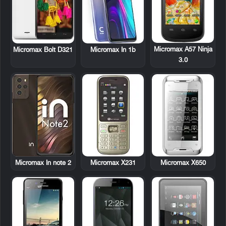
Micromax A57 Ninja
Micromax Bolt D321
Micromax In 1b
3.0
Micromax X231
Micromax X650
Micromax In note 2