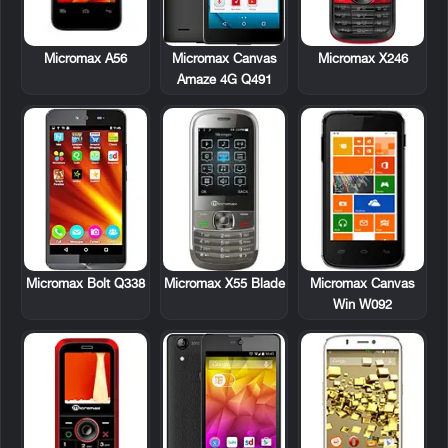
Micromax A56
Micromax X246
Micromax Canvas
Amaze 4G Q491
Micromax X55 Blade
Micromax Canvas
Micromax Bolt Q338
Win W092