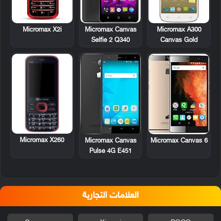
Micromax X2i
Micromax A300
Micromax Canvas
Canvas Gold
Selfie 2 Q340
Micromax X260
Micromax Canvas
Micromax Canvas 6
Pulse 4G E451
العلامات التجارية