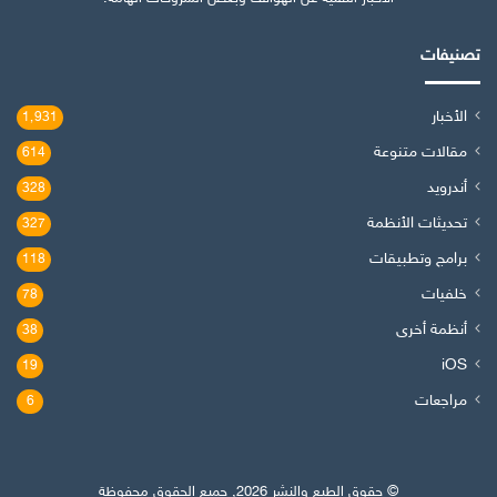
تصنيفات
الأخبار
1٬931
مقالات متنوعة
614
أندرويد
328
تحديثات الأنظمة
327
برامج وتطبيقات
118
خلفيات
78
أنظمة أخرى
38
iOS
19
مراجعات
6
© حقوق الطبع والنشر 2026, جميع الحقوق محفوظة