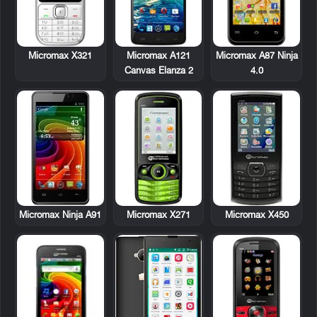
Micromax X321
Micromax A121
Micromax A87 Ninja
Canvas Elanza 2
4.0
Micromax Ninja A91
Micromax X271
Micromax X450