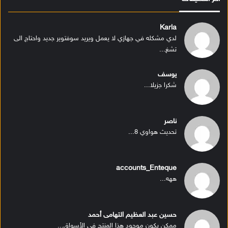
Karla
لدي مشكله في جهازي لا يعمل ويريد سوفتوير جديد واحتاج الى
تشغ...
يوسف
شكرا جزيلا...
ناصر
تحديث هواوي 8...
accounts_Enteque
ههه...
حسين عبد العظيم التهامى أحمد
ممكن يكون موجود هذا المنتج في الأسواق...