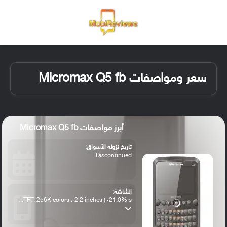
القائمة
تسجيل ا
الو
سعر ومواصفات Micromax Q5 fb
أبرز مواصفات Micromax Q5 fb
تاريخ نزوله الأسواق:
Discontinued
الشاشة:
TFT, 256K colors ، 2.2 inches (~21.0% s...