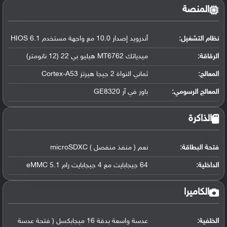
المنصة
نظام التشغيل
:
أندرويد إصدار 10.0 مع واجهة مستخدم HIOS 6.1
الرقاقة
:
ميدياتك MT6762 هيليو بي 22 (12 نانومتر)
المعالج
:
ثماني النواة 2 جيجا هيرتز Cortex-A53
المعالج الرسومي
:
باور في آر GE8320
الذاكرة
فتحة البطاقة:
نعم ( منفذ منفصل ) microSDXC
الداخلية:
64 جيجابايت مع 4 جيجابايت رام eMMC 5.1
الكاميرا
الخلفية:
عدسة واسعة بدقة 16 ميجابكسل ( فتحة عدسة