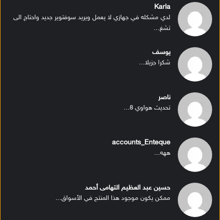
Karla
لدي مشكله في جهازي لا يعمل ويريد سوفتوير جديد واحتاج الى
تشغ...
يوسف
شكرا جزيلا...
ناصر
تحديث هواوي 8...
accounts_Enteque
ههه...
حسين عبد العظيم التهامى أحمد
ممكن يكون موجود هذا المنتج في الأسواق...