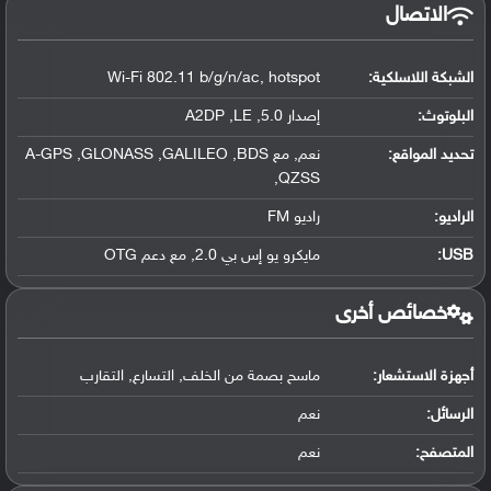
الاتصال
الشبكة اللاسلكية:
Wi-Fi 802.11 b/g/n/ac, hotspot
البلوتوث
:
إصدار 5.0, A2DP ,LE
تحديد المواقع
:
نعم, مع A-GPS ,GLONASS ,GALILEO ,BDS
,QZSS
الراديو:
راديو FM
USB
:
مايكرو يو إس بي 2.0, مع دعم OTG
خصائص أخرى
أجهزة الاستشعار:
ماسح بصمة من الخلف, التسارع, التقارب
الرسائل:
نعم
المتصفح:
نعم