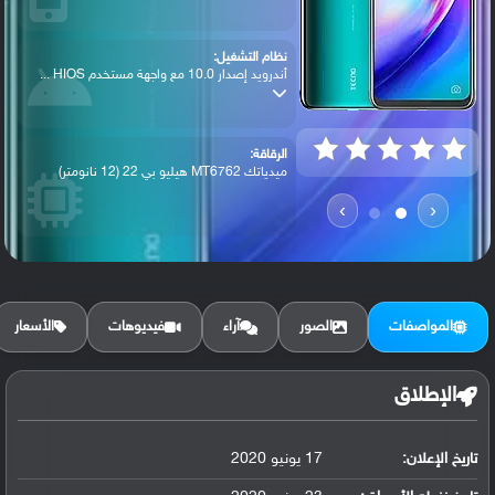
نظام التشغيل:
أندرويد إصدار 10.0 مع واجهة مستخدم HIOS ...
الرقاقة:
ميدياتك MT6762 هيليو بي 22 (12 نانومتر)
›
‹
الرام / التخزين:
64 جيجابايت مع 4 جيجابايت رام eMMC 5.1
المواصفات
الصور
آراء
فيديوهات
الأسعار
الكاميرا الأساسية:
عدسة واسعة بدقة 16 ميجابكسل ( فتحة عدسة ...
الإطلاق
تاريخ الإعلان:
17 يونيو 2020
البطارية:
ليثيوم بوليمر سعة 6000 مللي أمبير, غير ق...