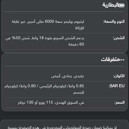
البطارية
النوع والسعة:
ليثيوم بوليمر سعة 6000 مللي أمبير, غير قابلة
للإزالة
الشحن:
يدعم الشحن السريع بقوة 18 واط, شحن 50% في
60 دقيقة
‏متفرقات‏
الألوان:
جليدي, رمادي, أبيض
SAR EU:
0.85 واط/ كيلوجرام الرئيسي / 0.80 واط/ كيلوجرام
للجسم
السعر:
في السوق الهندي: 115 يورو أو 130 دولار
لا يمكننا ضمان صحة المعلومات الموجودة في هذه الصفحة بنسبة