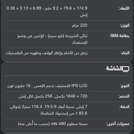
الأبعاد:
174.9 × 79.6 × 9.2 ملم - 6.89 × 3.13 × 0.36
إنش
الوزن:
220 غرام
بطاقة SIM:
ثنائي الشريحة (نانو سيم) - الإثنين في وضع
الإستعداد
البناء:
زجاج من الأمام وإطار الهاتف وظهره من البلاستيك
الشاشة
النوع:
IPS LCD كابستيف تدعم اللمس , 16 مليون لون
الحجم:
720 × 1640 بكسل، 256 بكسل لكل إنش
الدقة:
7 إنش, نسبة أبعاد 19.5:9, 116.4 سم2 (حوالي
83.6 ٪ من إستحواذ الشاشة)
مميزات أخرى:
نسبة سطوع 480 nits (حسب ما أُعلن عنه)