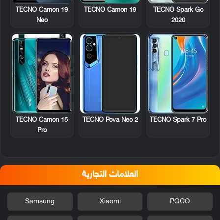
TECNO Camon 19
TECNO Camon 19
TECNO Spark Go
Neo
2020
TECNO Camon 15
TECNO Pova Neo 2
TECNO Spark 7 Pro
Pro
العلامات التجارية
Samsung
Xiaomi
POCO