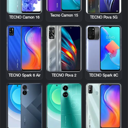
Tecno Camon 15
TECNO Camon 16
TECNO Pova 5G
TECNO Spark 6 Air
TECNO Pova 2
TECNO Spark 8C