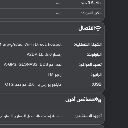
جاك 3.5 مم:
نعم
مكبر الصوت:
نعم
الاتصال
الشبكة اللاسلكية:
1 a/b/g/n/ac, Wi-Fi Direct, hotspot
البلوتوث
:
إصدار 5.0, A2DP, LE
تحديد المواقع
:
نعم, مع A-GPS, GLONASS, BDS
الراديو:
راديو FM
USB
:
مايكرو يو إس بي 2.0, مع دعم OTG
خصائص أخرى
أجهزة الاستشعار:
بصمة (مثبت بالخلف), التسارع, التقارب, 