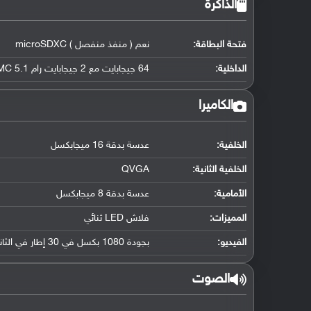
الذاكرة
فتحة البطاقة:
نعم ( منفذ منفصل ) microSDXC
الداخلية:
64 جيجابايت مع 2 جيجابايت رام eMMC 5.1
الكاميرا
الخلفية:
عدسة بدقة 16 ميجابكسل
الخلفية الثانية:
QVGA
الأمامية:
عدسة بدقة 8 ميجابكسل
المميزات:
فلاش LED ثنائي
الفيديو:
بجودة 1080 بكسل في 30 إطار في الثانية
الصوت