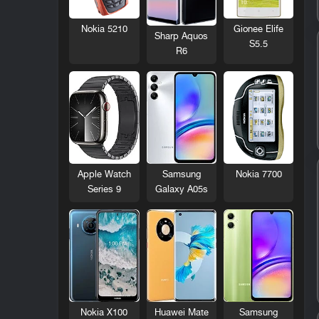
Nokia 5210
Gionee Elife
Sharp Aquos
S5.5
R6
Nokia 7700
Apple Watch
Samsung
Series 9
Galaxy A05s
Nokia X100
Huawei Mate
Samsung