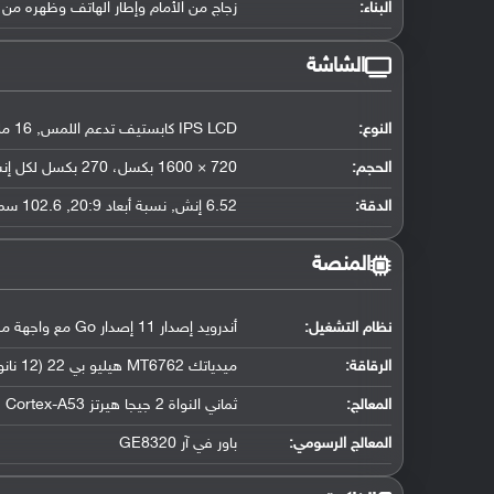
البناء:
زجاج من الأمام وإطار الهاتف وظهره من 
الشاشة
النوع:
IPS LCD كابستيف تدعم اللمس, 16 مليون لون
الحجم:
720 × 1600 بكسل، 270 بكسل لكل إنش
الدقة:
6.52 إنش, نسبة أبعاد 20:9, 102.6 سم2
المنصة
نظام التشغيل
:
أندرويد إصدار 11 إصدار Go مع واجهة مستخدم HIOS 7.6
الرقاقة
:
ميدياتك MT6762 هيليو بي 22 (12 نانومتر)
المعالج
:
ثماني النواة 2 جيجا هيرتز Cortex-A53
المعالج الرسومي
:
باور في آر GE8320