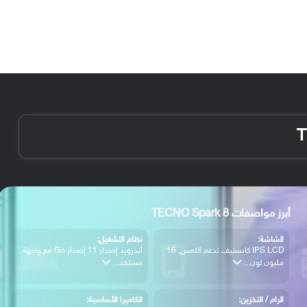
الأخبار
مقالات
الأجهزة
الأنظمة والتطبيقات
أبرز مواصفات TECNO Spark 8
الشاشة:
نظام التشغيل:
IPS LCD كابستيف تدعم اللمس, 16
أندرويد إصدار 11 إصدار Go مع واجهة
مليون لون...
مستخد...
الرام / التخزين:
الكاميرا الأساسية: