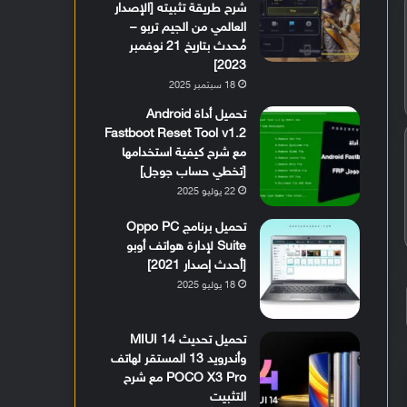
شرح طريقة تثبيته [الإصدار
العالمي من الجيم تربو –
مُحدث بتاريخ 21 نوفمبر
2023]
18 سبتمبر 2025
تحميل أداة Android
Fastboot Reset Tool v1.2
مع شرح كيفية استخدامها
[تخطي حساب جوجل]
22 يوليو 2025
تحميل برنامج Oppo PC
Suite لإدارة هواتف أوبو
[أحدث إصدار 2021]
18 يوليو 2025
تحميل تحديث MIUI 14
وأندرويد 13 المستقر لهاتف
POCO X3 Pro مع شرح
التثبيت