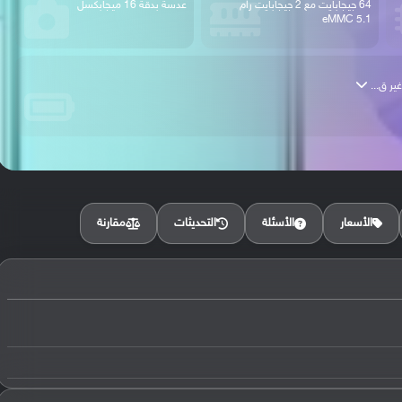
64 جيجابايت مع 2 جيجابايت رام
عدسة بدقة 16 ميجابكسل
eMMC 5.1
مقارنة
الأسعار
الأسئلة
التحديثات