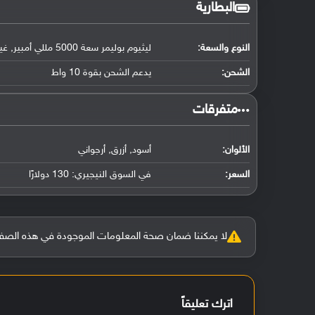
البطارية
النوع والسعة:
ليثيوم بوليمر سعة 5000 مللي أمبير, غير قابلة للإزالة
الشحن:
يدعم الشحن بقوة 10 واط
‏متفرقات‏
الألوان:
أسود, أزرق, أرجواني
السعر:
في السوق النيجيري: 130 دولارًا
لا يمكننا ضمان صحة المعلومات الموجودة في هذه الصفحة بنسبة 100%، وفي حالة و
اترك تعليقاً