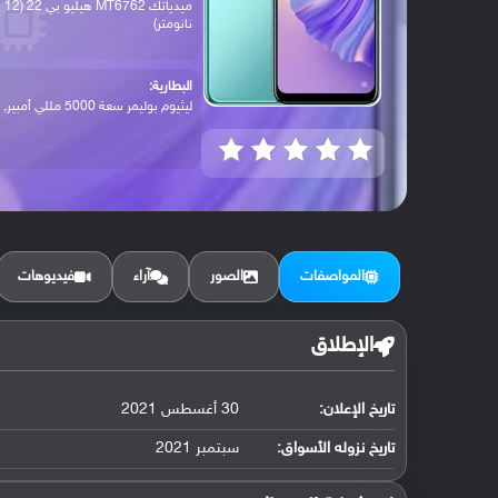
ميدياتك MT6762 هيليو بي 22 (12
نانومتر)
البطارية:
ليثيوم بوليمر سعة 5000 مللي أمبير, غير ق...
المواصفات
الصور
آراء
فيديوهات
الإطلاق
تاريخ الإعلان:
30 أغسطس 2021
تاريخ نزوله الأسواق:
سبتمبر 2021