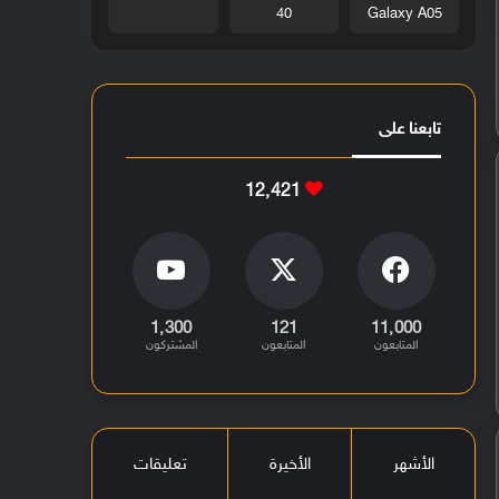
40
Galaxy A05
تابعنا على
12٬421
1٬300
121
11٬000
المتابعون
المتابعون
المشتركون
الأشهر
الأخيرة
تعليقات