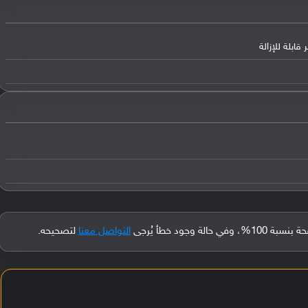
جود خطأ يُرجى
التواصل معنا
لتصحيحه.