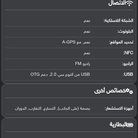
الاتصال
الشبكة اللاسلكية:
نعم
البلوتوث
:
نعم
تحديد المواقع
:
نعم, مع A-GPS
NFC
:
نعم
الراديو:
راديو FM
USB
:
USB من النوع سي 2.0, دعم OTG
خصائص أخرى
أجهزة الاستشعار:
بصمة (على الجانب), التسارع, التقارب, الدوران
البطارية