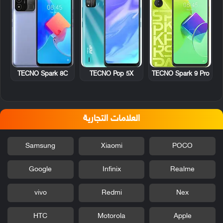
TECNO Spark 8C
TECNO Pop 5X
TECNO Spark 9 Pro
العلامات التجارية
Samsung
Xiaomi
POCO
Google
Infinix
Realme
vivo
Redmi
Nex
HTC
Motorola
Apple