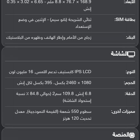
الأبعاد:
168.9 × 76.7 × 8.8 ملم - 6.65 × 3.02 × 0.35
إنش
بطاقة SIM:
ثنائي الشريحة (نانو سيم) - الإثنين في وضع
الإستعداد
البناء:
زجاج من الأمام وإطار الهاتف وظهره من البلاستيك
الشاشة
النوع:
IPS LCD كابستيف تدعم اللمس, 16 مليون لون
الحجم:
1080 × 2460 بكسل، 395 بكسل لكل إنش
الدقة:
6.8 إنش, 109.8 سم2 (حوالي 84.8 ٪ نسبة
إستحواذ الشاشة)
مميزات أخرى:
سطوع 550 شمعة (القيمة النموذجية), معدل
تحديث 120 هرتز
المنصة