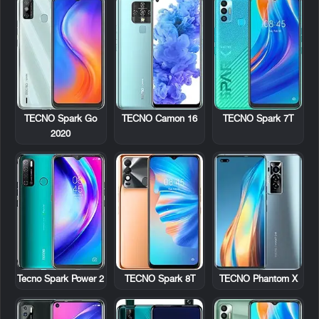
TECNO Spark Go
TECNO Camon 16
TECNO Spark 7T
2020
Tecno Spark Power 2
TECNO Spark 8T
TECNO Phantom X