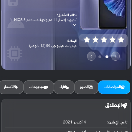
نظام التشغيل:
أندرويد إصدار 11 مع واجهة مستخدم HIOS 8....
الرقاقة:
ميدياتك هيليو جي 96 (12 نانومتر)
›
‹
الرام / التخزين:
128 جيجابايت مع 8 جيجابايت رام
المواصفات
الصور
آراء
فيديوهات
الأسعار
الكاميرا الأساسية:
عدسة واسعة بدقة 48 ميجابكسل ( فتحة عدسة ...
الإطلاق
تاريخ الإعلان:
4 أكتوبر 2021
البطارية:
ليثيوم بوليمر سعة 5000 مللي أمبير, غير ق...