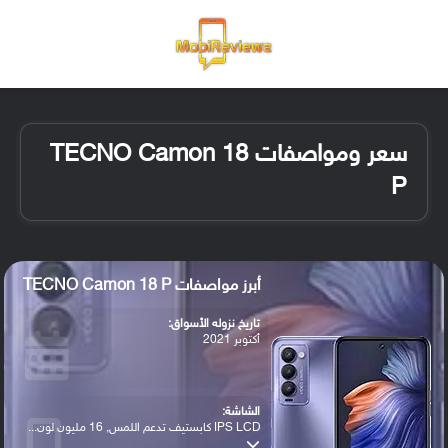
القائمة
تسجيل ا
الو
سعر ومواصفات TECNO Camon 18
P
أبرز مواصفات TECNO Camon 18 P
تاريخ نزوله الأسواق:
أكتوبر 2021
الشاشة:
IPS LCD كابستيف تدعم اللمس, 16 مليون لون...