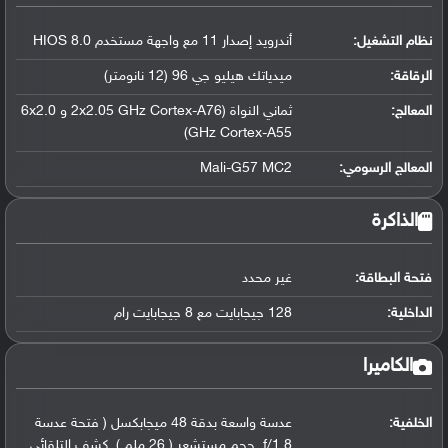
نظام التشغيل
:
أندرويد إصدار 11 مع واجهة مستخدم HIOS 8.0
الرقاقة
:
ميدياتك هيليو جي 96 (12 نانومتر)
المعالج
:
ثماني النواة (2x2.05 GHz Cortex-A76 و 6x2.0
GHz Cortex-A55)
المعالج الرسومي
:
Mali-G57 MC2
الذاكرة
فتحة البطاقة:
غير محدد
الداخلية:
128 جيجابايت مع 8 جيجابايت رام
الكاميرا
الخلفية:
عدسة واسعة بدقة 48 ميجابكسل ( فتحة عدسة
f/1.8, حجم مستشعر ( 26 ملم ), كشف التلقائي