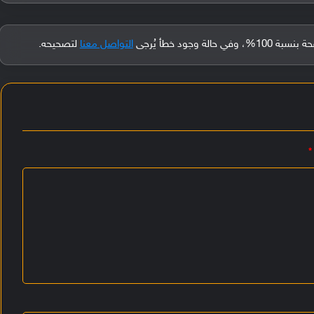
جود خطأ يُرجى
التواصل معنا
لتصحيحه.
*