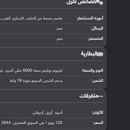
خصائص أخرى
أجهزة الاستشعار:
ماسح بصمة من الخلف, التسارع, القرب, 
الرسائل:
نعم
المتصفح:
نعم
البطارية
النوع والسعة:
ليثيوم بوليمر سعة 6000 مللي أمبير, غير قابلة للإزالة
الشحن:
يدعم الشحن السريع بقوة 18 واط
‏متفرقات‏
الألوان:
أسود, أزرق, أرجواني
السعر:
120 يورو / في السوق المصري: 2644 جنيه مصري