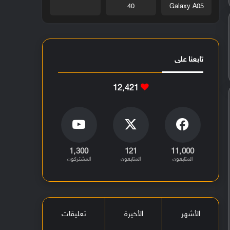
40
Galaxy A05
تابعنا على
12٬421
1٬300
121
11٬000
المتابعون
المتابعون
المشتركون
الأشهر
الأخيرة
تعليقات