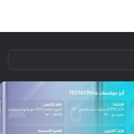
الأخبار
مقالات
الأجهزة
الأنظمة والتطبيقات
أبرز مواصفات TECNO Pova
الشاشة:
نظام التشغيل:
IPS LCD كابستيف تدعم اللمس , 16
أندرويد إصدار 10.0 مع واجهة مستخدم
مليون لو...
HIOS ...
الرام / التخزين:
الكاميرا الأساسية: