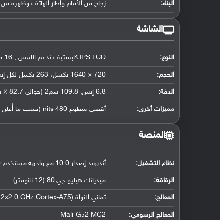
البناء:
زجاج من الأمام وإطار الهاتف وظهره من 
الشاشة
النوع:
IPS LCD كابستيف تدعم اللمس , 16 مليون لون
الحجم:
720 × 1640 بكسل، 263 بكسل لكل إنش
الدقة:
6.8 إنش, 109.8 سم2 (حوالي 82.7 ٪ نسبة إستحواذ الشاشة)
مميزات أخرى:
أقصى سطوع 480 nits (حسب ما أُعلن عنه)
المنصة
نظام التشغيل
:
أندرويد إصدار 10.0 مع واجهة مستخدم HIOS 7.0
الرقاقة
:
ميدياتك هيليو جي 80 (12 نانومتر)
المعالج
:
ثماني النواة (2x2.0 GHz Cortex-A75 و 6x1.8 GHz Cortex-A55)
المعالج الرسومي
:
Mali-G52 MC2