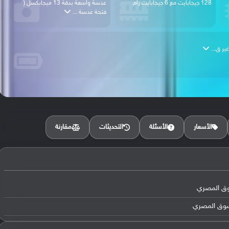
128 جيجابايت مع 6 جيجابايت رام
عدسة واسعة بدقة 13 ميجابكسل (
فتحة عدسة ...
مقارنة
الأسعار
الأسئلة
التحديثات