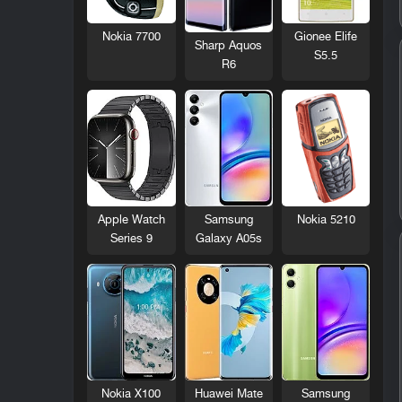
Nokia 7700
Gionee Elife
Sharp Aquos
S5.5
R6
Nokia 5210
Apple Watch
Samsung
Series 9
Galaxy A05s
Nokia X100
Huawei Mate
Samsung