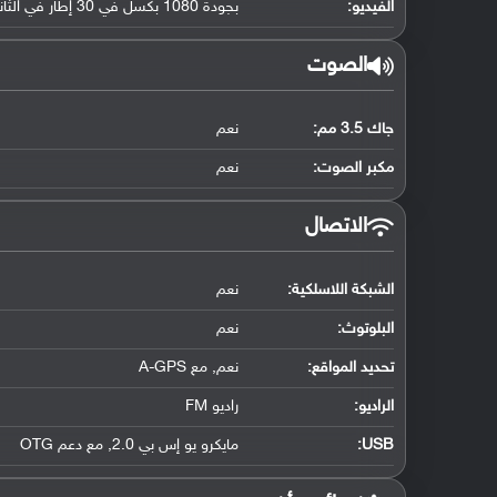
الفيديو:
بجودة 1080 بكسل في 30 إطار في الثانية
الصوت
جاك 3.5 مم:
نعم
مكبر الصوت:
نعم
الاتصال
الشبكة اللاسلكية:
نعم
البلوتوث
:
نعم
تحديد المواقع
:
نعم, مع A-GPS
الراديو:
راديو FM
USB
:
مايكرو يو إس بي 2.0, مع دعم OTG