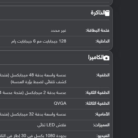
الذاكرة
فتحة البطاقة:
غير محدد
الداخلية:
128 جيجابايت مع 6 جيجابايت رام
الكاميرا
الخلفية:
كشف تلقائي لضبط بؤرة العدسة)
الخلفية الثانية:
عدسة بدقة 2 ميجابكسل (فتحة عدسة f/2.4, مستشعر عمق)
الخلفية الثالثة:
QVGA
الأمامية:
عدسة واسعة بدقة 32 ميجابكسل (فتحة عدسة f/2.5, حجم مستشعر ( 26 ملم ), حجم بكسل 0.8 مايكرو متر)
المميزات:
فلاش LED ثنائي
الفيديو:
بجودة 1080 بكسل في 30 إطار في الثانية