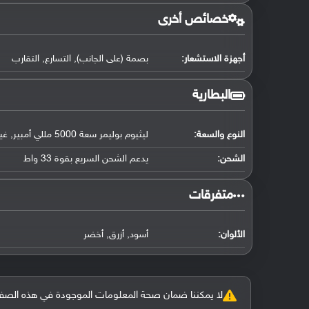
خصائص أخرى
أجهزة الاستشعار:
بصمة (على الجانب), التسارع, التقارب
البطارية
النوع والسعة:
ليثيوم بوليمر سعة 5000 مللي أمبير, غير قابلة للإزالة
الشحن:
يدعم الشحن السريع بقوة 33 واط
‏متفرقات‏
الألوان:
أسود, أزرق, أخضر
لا يمكننا ضمان صحة المعلومات الموجودة في هذه الصفحة بنسبة 100%، وفي حالة و