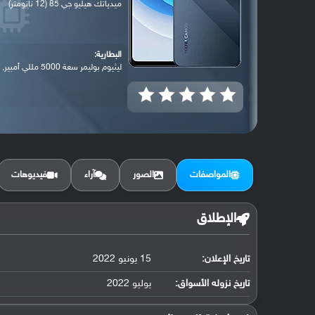
ميدياتك هيليو جي 85 (12 نانومتر)
البطارية:
ليثيوم بوليمر سعة 5000 مللي أمبير, غير ق...
المواصفات
الصور
آراء
فيديوهات
الإطلاق
تاريخ الإعلان:
15 يونيو 2022
تاريخ نزوله الأسواق:
يوليو 2022