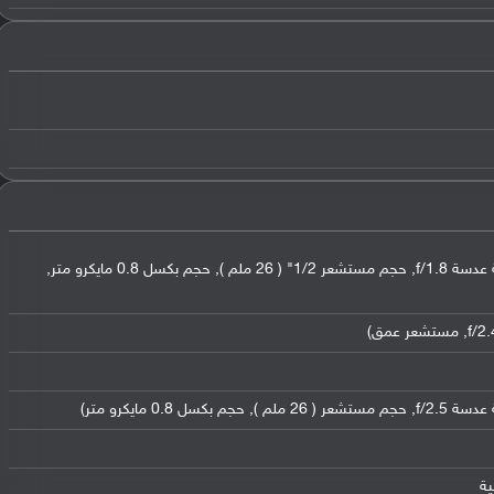
عدسة واسعة بدقة 48 ميجابكسل (فتحة عدسة f/1.8, حجم مستشعر 1/2" ( 26 ملم ), حجم بكسل 0.8 مايكرو متر,