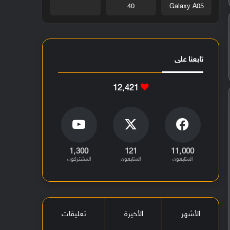
40
Galaxy A05
تابعنا على
12٬421
1٬300
121
11٬000
المتابعون
المتابعون
المشتركون
الأشهر
الأخيرة
تعليقات