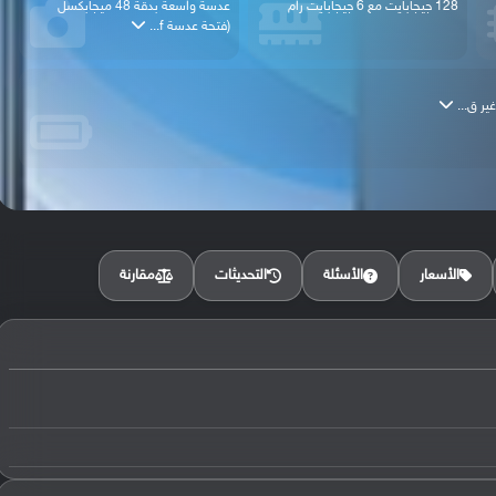
128 جيجابايت مع 6 جيجابايت رام
عدسة واسعة بدقة 48 ميجابكسل
(فتحة عدسة f...
مقارنة
الأسعار
الأسئلة
التحديثات