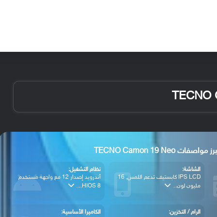
الأخبار
مقالات
الأجهزة
الأنظمة والتطبيقات
رز مواصفات TECNO Camon 19 Neo
الشاشة:
نظام التشغيل:
IPS LCD كابستيف تدعم اللمس, 16
أندرويد إصدار 12 مع واجهة مستخدم
مليون لون...
HIOS 8....
الرام / التخزين:
الكاميرا الأساسية: