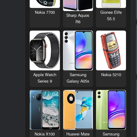
Nokia 7700
Gionee Elife
Sharp Aquos
S5.5
R6
Nokia 5210
Apple Watch
Samsung
Series 9
Galaxy A05s
Nokia X100
Huawei Mate
Samsung