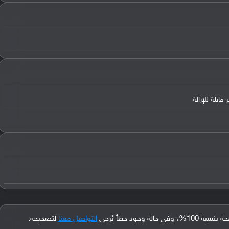
جود خطأ يُرجى
التواصل معنا
لتصحيحه.