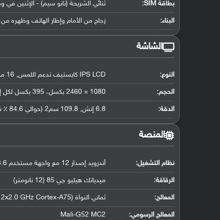
بطاقة SIM:
ثنائي الشريحة (نانو سيم) - الإثنين في و
البناء:
زجاج من الأمام وإطار الهاتف وظهره من 
الشاشة
النوع:
IPS LCD كابستيف تدعم اللمس, 16 مليون لون
الحجم:
1080 × 2460 بكسل، 395 بكسل لكل إنش
الدقة:
6.8 إنش, 109.8 سم2 (حوالي 84.6 ٪ نسبة إستحواذ الشاشة)
المنصة
نظام التشغيل
:
أندرويد إصدار 12 مع واجهة مستخدم HIOS 8.6
الرقاقة
:
ميدياتك هيليو جي 85 (12 نانومتر)
المعالج
:
ثماني النواة (2x2.0 GHz Cortex-A75 و 6x1.8 GHz Cortex-A55)
المعالج الرسومي
:
Mali-G52 MC2