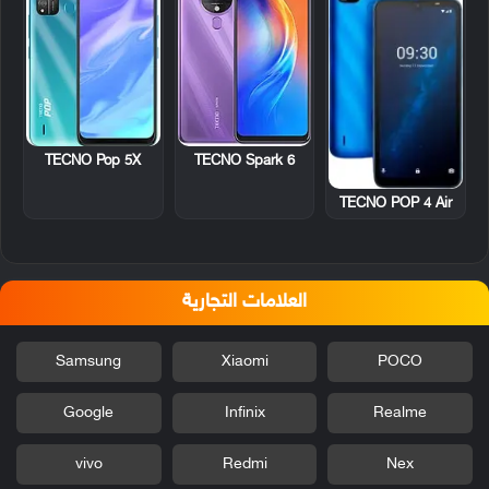
TECNO Pop 5X
TECNO Spark 6
TECNO POP 4 Air
العلامات التجارية
Samsung
Xiaomi
POCO
Google
Infinix
Realme
vivo
Redmi
Nex