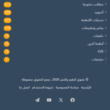
مقالات متنوعة
614
أندرويد
328
تحديثات الأنظمة
327
برامج وتطبيقات
118
خلفيات
78
أنظمة أخرى
38
iOS
19
مراجعات
6
© حقوق الطبع والنشر 2026, جميع الحقوق محفوظة
الرئيسية
سياسة الخصوصية
شروط الاستخدام
اتصل بنا
‫X
فيسبوك
‫YouTube
تيلقرام