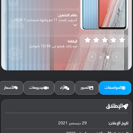
نظام التشغيل:
أندرويد إصدار 11 مع واجهة مستخدم HIOS 7....
الرقاقة:
ميدياتك هيليو جي 85 (12 نانومتر)
›
‹
الرام / التخزين:
64 جيجابايت مع 4 جيجابايت رام أو 128 جيج...
المواصفات
الصور
آراء
فيديوهات
الأسعار
الكاميرا الأساسية:
عدسة واسعة بدقة 48 ميجابكسل (فتحة عدسة f...
الإطلاق
تاريخ الإعلان:
29 ديسمبر 2021
البطارية:
ليثيوم بوليمر سعة 5000 مللي أمبير, غير ق...