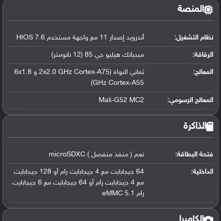
المنصة
نظام التشغيل
:
أندرويد إصدار 11 مع واجهة مستخدم HIOS 7.6
الرقاقة
:
ميدياتك هيليو جي 85 (12 نانومتر)
المعالج
:
ثماني النواة (2x2.0 GHz Cortex-A75 و 6x1.8
GHz Cortex-A55)
المعالج الرسومي
:
Mali-G52 MC2
الذاكرة
فتحة البطاقة:
نعم ( منفذ منفصل ) microSDXC
الداخلية:
64 جيجابايت مع 4 جيجابايت رام أو 128 جيجابايت
مع 4 جيجابايت رام أو 64 جيجابايت مع 6 جيجابايت
رام eMMC 5.1
الكاميرا