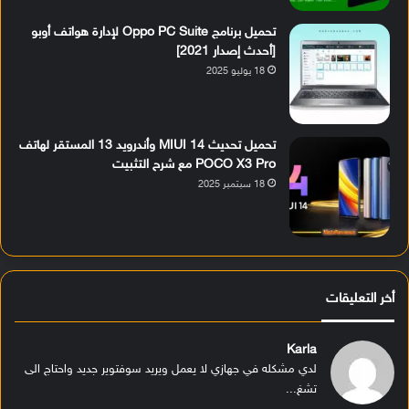
تحميل برنامج Oppo PC Suite لإدارة هواتف أوبو
[أحدث إصدار 2021]
18 يوليو 2025
تحميل تحديث MIUI 14 وأندرويد 13 المستقر لهاتف
POCO X3 Pro مع شرح التثبيت
18 سبتمبر 2025
أخر التعليقات
Karla
لدي مشكله في جهازي لا يعمل ويريد سوفتوير جديد واحتاج الى
تشغ...