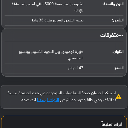
النوع والسعة:
ليثيوم بوليمر سعة 5000 مللي أمبير, غير قابلة
للإزالة
الشحن:
يدعم الشحن السريع بقوة 33 واط
‏متفرقات‏
الألوان:
جزيرة كومودو, بين النجوم الأسود, وينسور
البنفسجي
السعر:
147 دولار
لا يمكننا ضمان صحة المعلومات الموجودة في هذه الصفحة بنسبة
100%، وفي حالة وجود خطأ يُرجى
التواصل معنا
لتصحيحه.
اترك تعليقاً