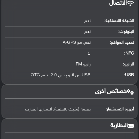
الاتصال
الشبكة اللاسلكية:
نعم
البلوتوث
:
نعم
تحديد المواقع
:
نعم, مع A-GPS
NFC
:
لا
الراديو:
راديو FM
USB
:
USB من النوع سي 2.0, دعم OTG
خصائص أخرى
أجهزة الاستشعار:
بصمة (مثبت بالخلف), التسارع, التقارب
البطارية