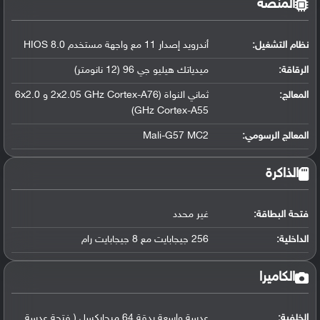
المنصة
نظام التشغيل
:
أندرويد إصدار 11 مع واجهة مستخدم HIOS 8.0
الرقاقة
:
ميدياتك هيليو جي 96 (12 نانومتر)
المعالج
:
ثماني النواة (2x2.05 GHz Cortex-A76 و 6x2.0
GHz Cortex-A55)
المعالج الرسومي
:
Mali-G57 MC2
الذاكرة
فتحة البطاقة:
غير محدد
الداخلية:
256 جيجابايت مع 8 جيجابايت رام
الكاميرا
الخلفية:
عدسة واسعة بدقة 64 ميجابكسل ( فتحة عدسة