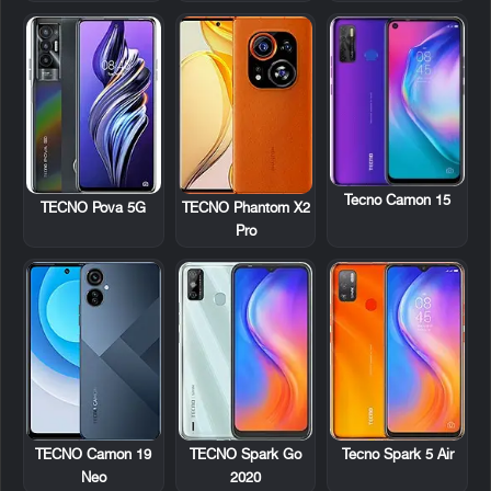
Tecno Camon 15
TECNO Pova 5G
TECNO Phantom X2
Pro
TECNO Camon 19
TECNO Spark Go
Tecno Spark 5 Air
Neo
2020