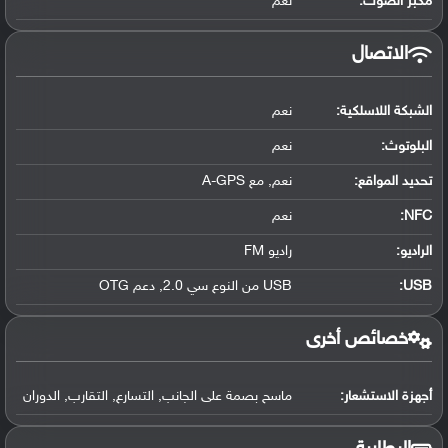
مكبر الصوت:
نعم
الاتصال
الشبكة اللاسلكية:
نعم
البلوتوث
:
نعم
تحديد المواقع
:
نعم, مع A-GPS
NFC
:
نعم
الراديو:
راديو FM
USB
:
USB من النوع سي 2.0, دعم OTG
خصائص أخرى
أجهزة الاستشعار:
ماسح بصمة على الجانب, التسارع, التقارب, الدوران