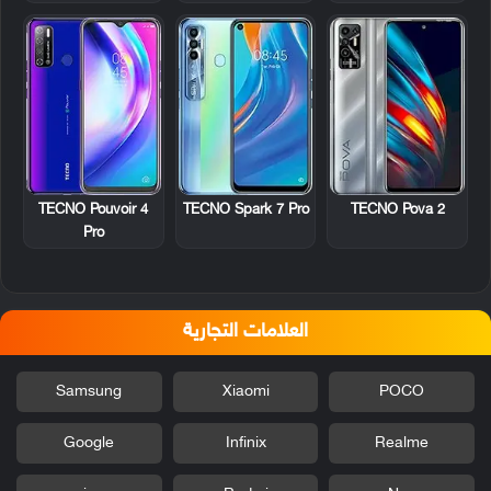
TECNO Pouvoir 4
TECNO Spark 7 Pro
TECNO Pova 2
Pro
العلامات التجارية
Samsung
Xiaomi
POCO
Google
Infinix
Realme