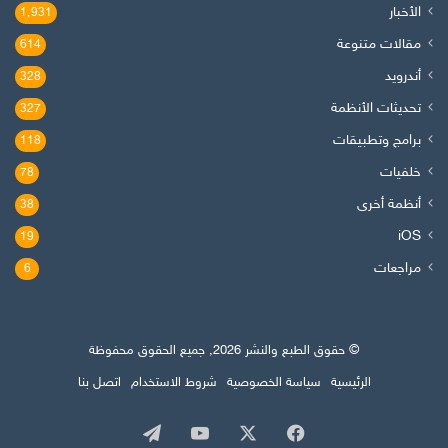
الأخبار
1٬931
مقالات متنوعة
614
أندرويد
328
تحديثات الأنظمة
327
برامج وتطبيقات
118
خلفيات
78
أنظمة أخرى
38
iOS
19
مراجعات
6
© حقوق الطبع والنشر 2026, جميع الحقوق محفوظة
الرئيسية
سياسة الخصوصية
شروط الاستخدام
اتصل بنا
‫X
فيسبوك
‫YouTube
تيلقرام