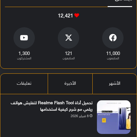
12٬421
1٬300
121
11٬000
المتابعون
المتابعون
المشتركون
الأشهر
الأخيرة
تعليقات
تحميل أداة Realme Flash Tool لتفليش هواتف
ريلمي مع شرح كيفية استخدامها
8 فبراير 2026