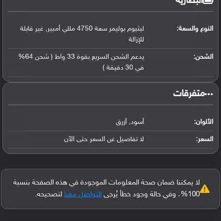
البطارية
النوع والسعة:
ليثيوم بوليمر سعة 4750 مللي أمبير, غير قابلة
للإزالة
الشحن:
يدعم الشحن السريع بقوة 33 واط ( شحن 64%
في 30 دقيقة )
‏متفرقات‏
الألوان:
أسود, أزرق
السعر:
لا تفاصيل غن السعر حتى الآن
لا يمكننا ضمان صحة المعلومات الموجودة في هذه الصفحة بنسبة
100%، وفي حالة وجود خطأ يُرجى
التواصل معنا
لتصحيحه.