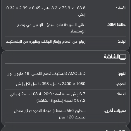
الأبعاد:
163.8 × 75.9 × 8.2 ملم - 6.45 × 2.99 × 0.32
إنش
بطاقة SIM:
ثنائي الشريحة (نانو سيم) - الإثنين في وضع
الإستعداد
البناء:
زجاج من الأمام وإطار الهاتف وظهره من البلاستيك
الشاشة
النوع:
AMOLED كابستيف تدعم اللمس, 16 مليون لون
الحجم:
1080 × 2400 بكسل، 393 بكسل لكل إنش
الدقة:
6.7 إنش نسبة أيعاد: 20:9, 108.4 سم2 (حوالي
87.2 ٪ نسبة إستحواذ الشاشة)
مميزات أخرى:
سطوع 550 شمعة (القيمة النموذجية), معدل
تحديث 120 هرتز