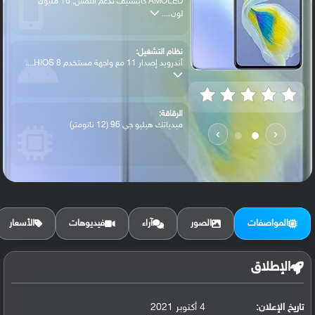
AMOLED كابستيف تدعم اللمس, 16 مليون
لون،...
نظام التشغيل:
أندرويد إصدار 11 مع واجهة مستخدم HIOS 8....
الرقاقة:
ميدياتك هيليو جي 96 (12 نانومتر)
›
‹
الرام / التخزين:
256 جيجابايت مع 8 جيجابايت رام
المواصفات
الصور
آراء
فيديوهات
الأسعار
الكاميرا الأساسية:
عدسة واسعة بدقة 64 ميجابكسل ( فتحة عدسة ...
الإطلاق
تاريخ الإعلان:
4 أكتوبر 2021
البطارية: