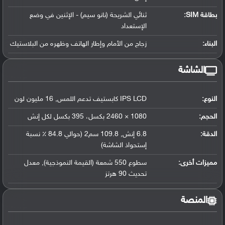
بطاقة SIM:
ثنائي الشريحة (نانو سيم) - الإثنين في وضع
الإستعداد
البناء:
زجاج من الأمام وإطار الهاتف وظهره من البلاستيك
الشاشة
النوع:
IPS LCD كابستيف تدعم اللمس, 16 مليون لون
الحجم:
1080 × 2460 بكسل، 395 بكسل لكل إنش
الدقة:
6.8 إنش, 109.8 سم2 (حوالي 84.8 ٪ نسبة
إستحواذ الشاشة)
مميزات أخرى:
سطوع 550 شمعة (القيمة النموذجية), معدل
تحديث 90 هرتز
المنصة