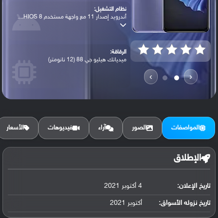
نظام التشغيل:
أندرويد إصدار 11 مع واجهة مستخدم HIOS 8....
الرقاقة:
ميدياتك هيليو جي 88 (12 نانومتر)
›
‹
الرام / التخزين:
128 جيجابايت مع 4 جيجابايت رام
المواصفات
الصور
آراء
فيديوهات
الأسعار
الكاميرا الأساسية:
عدسة واسعة بدقة 48 ميجابكسل ( فتحة عدسة ...
الإطلاق
تاريخ الإعلان:
4 أكتوبر 2021
البطارية:
ليثيوم بوليمر سعة 5000 مللي أمبير, غير ق...
تاريخ نزوله الأسواق:
أكتوبر 2021