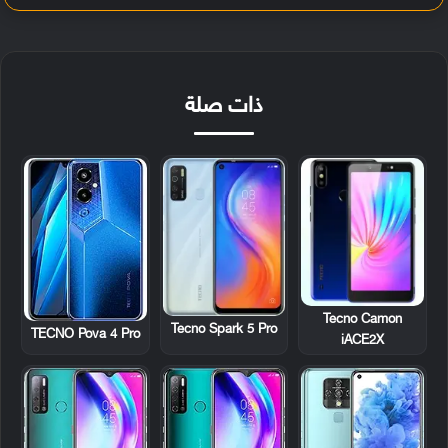
ذات صلة
Tecno Camon
Tecno Spark 5 Pro
TECNO Pova 4 Pro
iACE2X