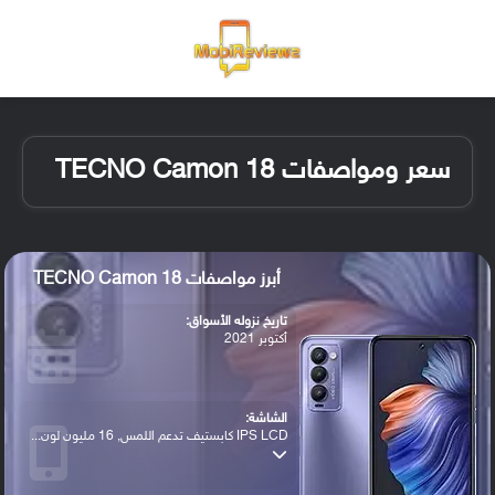
القائمة
تسجيل ا
الو
سعر ومواصفات TECNO Camon 18
أبرز مواصفات TECNO Camon 18
تاريخ نزوله الأسواق:
أكتوبر 2021
الشاشة:
IPS LCD كابستيف تدعم اللمس, 16 مليون لون...