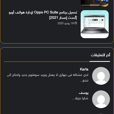
تحميل برنامج Oppo PC Suite لإدارة هواتف أوبو
[أحدث إصدار 2021]
18 يوليو 2025
أخر التعليقات
Karla
لدي مشكله في جهازي لا يعمل ويريد سوفتوير جديد واحتاج الى
تشغ...
يوسف
شكرا جزيلا...