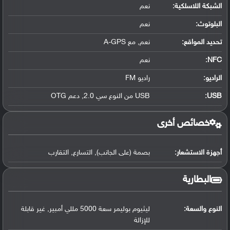
الشبكة اللاسلكية:
نعم
البلوتوث
:
نعم
تحديد المواقع
:
نعم, مع A-GPS
NFC
:
نعم
الراديو:
راديو FM
USB
:
USB من النوع سي 2.0, دعم OTG
خصائص أخرى
أجهزة الاستشعار:
بصمة (على الجانب), التسارع, التقارب
البطارية
النوع والسعة:
ليثيوم بوليمر سعة 5000 مللي أمبير, غير قابلة
للإزالة