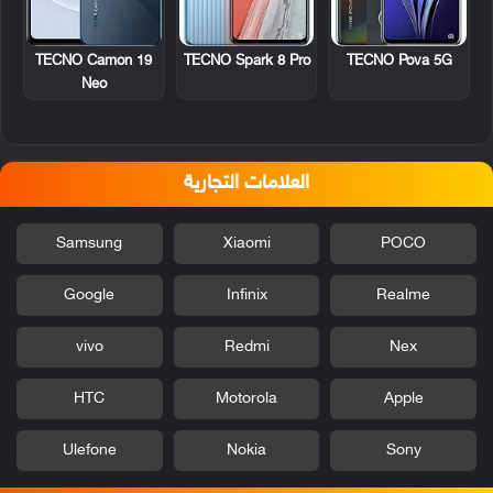
TECNO Camon 19
TECNO Spark 8 Pro
TECNO Pova 5G
Neo
العلامات التجارية
Samsung
Xiaomi
POCO
Google
Infinix
Realme
vivo
Redmi
Nex
HTC
Motorola
Apple
Ulefone
Nokia
Sony