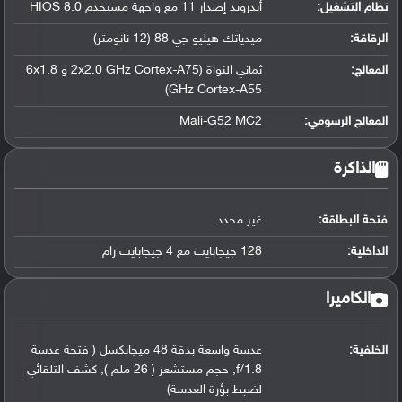
نظام التشغيل
:
أندرويد إصدار 11 مع واجهة مستخدم HIOS 8.0
الرقاقة
:
ميدياتك هيليو جي 88 (12 نانومتر)
المعالج
:
ثماني النواة (2x2.0 GHz Cortex-A75 و 6x1.8
GHz Cortex-A55)
المعالج الرسومي
:
Mali-G52 MC2
الذاكرة
فتحة البطاقة:
غير محدد
الداخلية:
128 جيجابايت مع 4 جيجابايت رام
الكاميرا
الخلفية:
عدسة واسعة بدقة 48 ميجابكسل ( فتحة عدسة
f/1.8, حجم مستشعر ( 26 ملم ), كشف التلقائي
لضبط بؤرة العدسة)