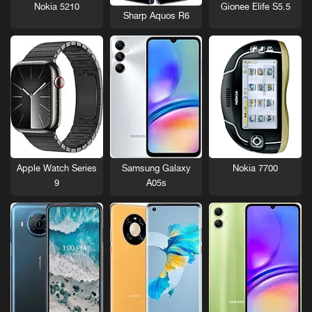
Nokia 5210
Gionee Elife S5.5
Sharp Aquos R6
Nokia 7700
Apple Watch Series
Samsung Galaxy
9
A05s