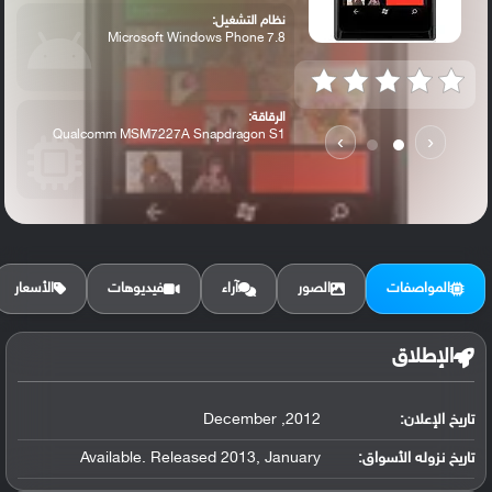
نظام التشغيل:
Microsoft Windows Phone 7.8
الرقاقة:
Qualcomm MSM7227A Snapdragon S1
›
‹
الرام / التخزين:
4 GB, 256 MB RAM
المواصفات
الصور
آراء
فيديوهات
الأسعار
الكاميرا الأساسية:
8 MP
الإطلاق
تاريخ الإعلان:
2012, December
تاريخ نزوله الأسواق:
Available. Released 2013, January