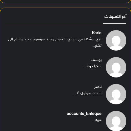
أخر التعليقات
Karla
لدي مشكله في جهازي لا يعمل ويريد سوفتوير جديد واحتاج الى
تشغ...
يوسف
شكرا جزيلا...
ناصر
تحديث هواوي 8...
accounts_Enteque
ههه...