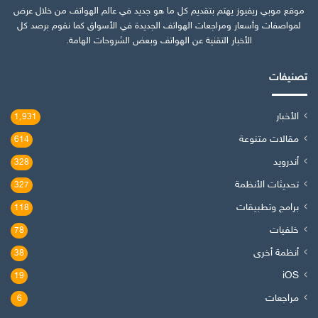
موقع موبي ريفيوز يهتم بتقديم كل ما هو جديد في عالم الهواتف من خلال عرض
لمواصفات وأسعار ومراجعات الهواتف الجديدة في الأسواق كما نقوم برصد كل
الأخبار التقنية عن الهواتف وبعض الشروحات الهامة.
تصنيفات
الأخبار
1٬931
مقالات متنوعة
614
أندرويد
328
تحديثات الأنظمة
327
برامج وتطبيقات
118
خلفيات
78
أنظمة أخرى
38
iOS
19
مراجعات
6