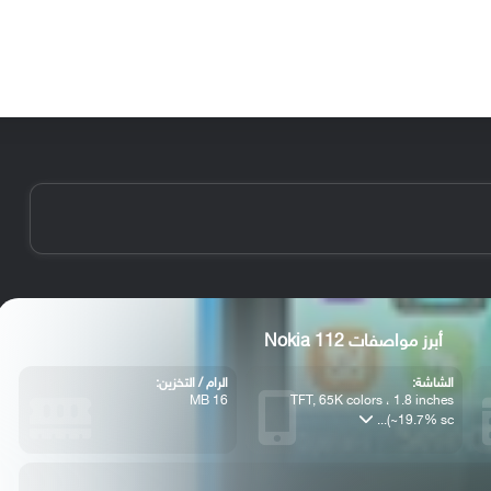
الأخبار
مقالات
الأجهزة
الأنظمة والتطبيقات
أبرز مواصفات Nokia 112
الشاشة:
الرام / التخزين:
16 MB
TFT, 65K colors ، 1.8 inches
(~19.7% sc...