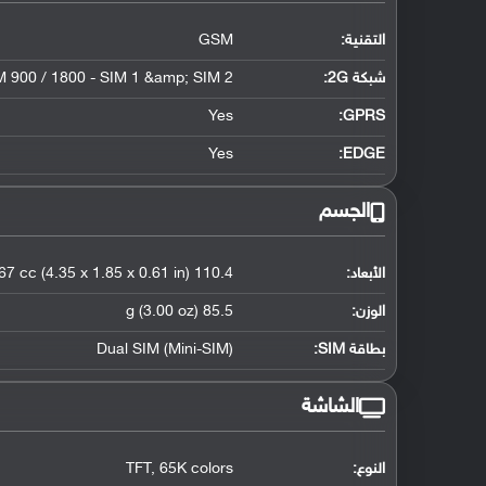
التقنية:
GSM
شبكة 2G:
 900 / 1800 - SIM 1 &amp; SIM 2
Yes
GPRS:
Yes
EDGE:
الجسم
الأبعاد:
110.4 x 46.9 x 15.4 mm, 67 cc (4.35 x 1.85 x 0.61 in)
الوزن:
85.5 g (3.00 oz)
بطاقة SIM:
Dual SIM (Mini-SIM)
الشاشة
النوع:
TFT, 65K colors