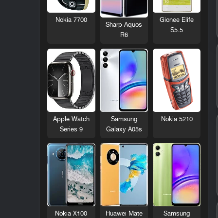
Nokia 7700
Gionee Elife
Sharp Aquos
S5.5
R6
Nokia 5210
Apple Watch
Samsung
Series 9
Galaxy A05s
Nokia X100
Huawei Mate
Samsung