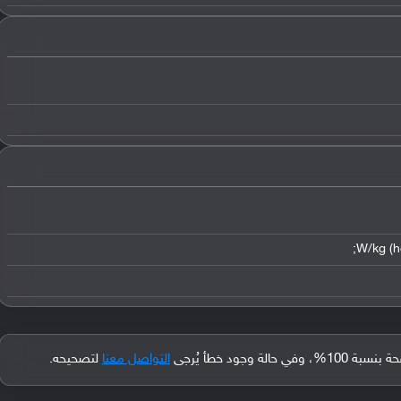
جود خطأ يُرجى
التواصل معنا
لتصحيحه.