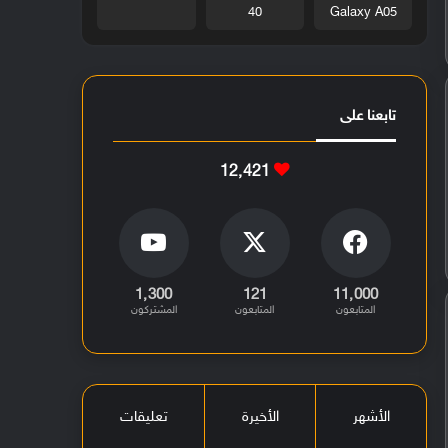
40
Galaxy A05
تابعنا على
12٬421
1٬300
121
11٬000
المتابعون
المتابعون
المشتركون
الأشهر
الأخيرة
تعليقات