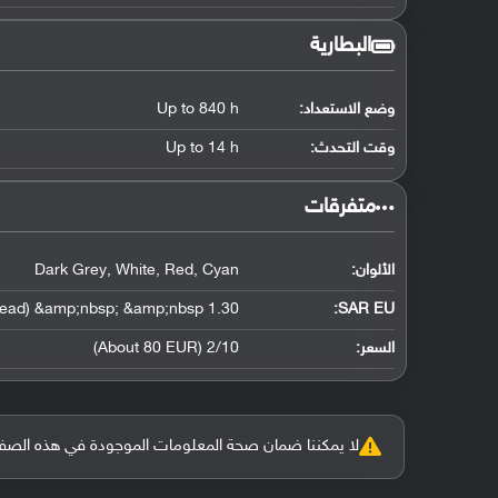
البطارية
وضع الاستعداد:
Up to 840 h
وقت التحدث:
Up to 14 h
‏متفرقات‏
الألوان:
Dark Grey, White, Red, Cyan
1.30 W/kg (head) &amp;nbsp; &amp;nbsp;
SAR EU:
السعر:
2/10 (About 80 EUR)
لا يمكننا ضمان صحة المعلومات الموجودة في هذه الصفحة بنسبة 100%، وفي حالة و